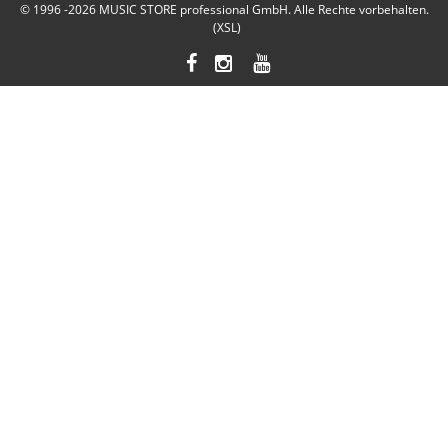
© 1996 -2026
MUSIC STORE professional GmbH
. Alle Rechte vorbehalten.
(XSL)