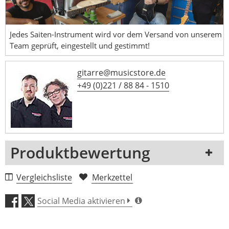
Jedes Saiten-Instrument wird vor dem Versand von unserem
Team geprüft, eingestellt und gestimmt!
gitarre@musicstore.de
+49 (0)221 / 88 84 - 1510
Produktbewertung
1 Rezension
Vergleichsliste
Merkzettel
5 Sterne
0 Kunden
Social Media aktivieren
4 Sterne
0 Kunden
3 Sterne
0 Kunden