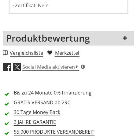
Zertifikat: Nein
Produktbewertung
1 Rezension
Vergleichsliste
Merkzettel
5 Sterne
0 Kunden
Social Media aktivieren
4 Sterne
0 Kunden
3 Sterne
0 Kunden
Bis zu 24 Monate
0% Finanzierung
2 Sterne
0 Kunden
GRATIS
VERSAND ab 29€
1 Sterne
0 Kunden
30 Tage
Money Back
3 JAHRE
GARANTIE
55.000 PRODUKTE
VERSANDBEREIT
Alle Sprachen