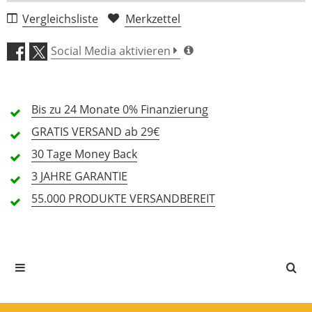
1 Rezension
Vergleichsliste
Merkzettel
5 Sterne
0 Kunden
Social Media aktivieren
4 Sterne
0 Kunden
3 Sterne
0 Kunden
Bis zu 24 Monate
0% Finanzierung
2 Sterne
0 Kunden
GRATIS
VERSAND ab 29€
1 Sterne
0 Kunden
30 Tage
Money Back
3 JAHRE
GARANTIE
55.000 PRODUKTE
VERSANDBEREIT
Alle Sprachen
In deiner Sprache gibt es noch keine Textbewertungen.
Jetzt bewerten