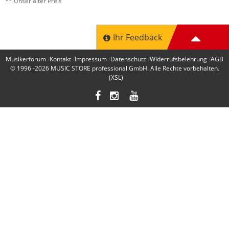
** Unser alter Preis
Ihr Feedback
Musikerforum
Kontakt
Impressum
Datenschutz
Widerrufsbelehrung
AGB
© 1996 -2026
MUSIC STORE professional GmbH
. Alle Rechte vorbehalten.
(XSL)