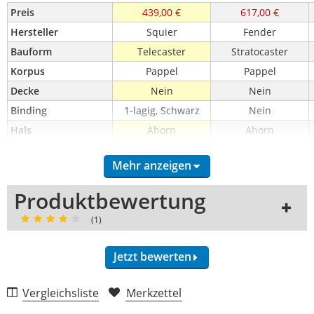
Preis
439,00 €
617,00 €
Hersteller
Squier
Fender
Bauform
Telecaster
Stratocaster
Korpus
Pappel
Pappel
Decke
Nein
Nein
Binding
1-lagig, Schwarz
Nein
Hals
Ahorn
Ahorn
Halskonstruktion
Geschraubt
Geschraubt
Mehr anzeigen
Halsprofil
'C'
Modern-'C'
Griffbrett
Ahorn
Laurel
Produktbewertung
Griffbrett-Typ
Bundiert
Bundiert
(1)
Griffbrettradius in 
9,5
9,5
Zoll
Jetzt bewerten
Mensur in mm
648
648
Anzahl Bünde
21
21
Vergleichsliste
Merkzettel
Bundformat
Narrow Tall
Medium Jumbo
Verarbeitung (4,0)