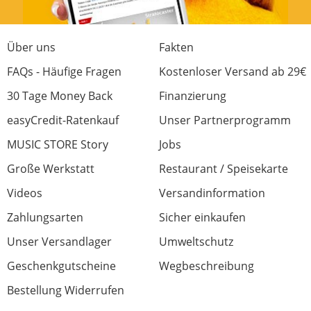
Gigbag enthalten
Nein
Nein
Zertifikat
Nein
Nein
Stärke am 1. Bund 
-
-
Über uns
Fakten
(mm)
FAQs - Häufige Fragen
Kostenloser Versand ab 29€
Stärke am 12. Bund 
-
-
(mm)
30 Tage Money Back
Finanzierung
Herkunft
Indonesien
-
easyCredit-Ratenkauf
Unser Partnerprogramm
MUSIC STORE Story
Jobs
Große Werkstatt
Restaurant / Speisekarte
Videos
Versandinformation
Zahlungsarten
Sicher einkaufen
Unser Versandlager
Umweltschutz
Geschenkgutscheine
Wegbeschreibung
Bestellung Widerrufen