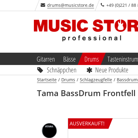
drums@musicstore.de
+49 (0)221 / 88
Gitarren
Bässe
Drums
Tasteninstru
Schnäppchen
Neue Produkte
Startseite
/
Drums
/
Schlagzeugfelle
/
Bassdrum-
Tama
BassDrum Frontfell
AUSVERKAUFT!