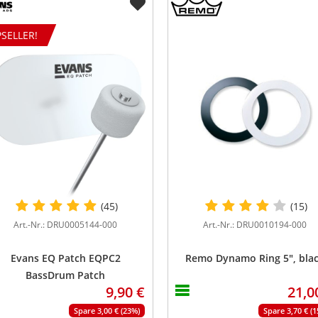
SELLER!
(45)
(15)
Art.-Nr.: DRU0005144-000
Art.-Nr.: DRU0010194-000
Evans EQ Patch EQPC2
Remo Dynamo Ring 5", bla
BassDrum Patch
9,90 €
21,0
Spare 3,00 € (23%)
Spare 3,70 € (