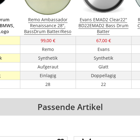
Drum
Remo Ambassador
Evans EMAD2 Clear22"
24BMWS,
Renaissance 28",
BD22EMAD2 Bass Drum
C
 Logo
BassDrum Batter/Reso
Batter
99,00 €
67,00 €
Remo
Evans
k
Synthetik
Synthetik
Aufgeraut
Glatt
g
Einlagig
Doppellagig
28
22
Passende Artikel