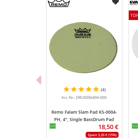
TOP
(4)
Art.-Nr.: DRU0006404-000
Remo Falam Slam Pad KS-0004-
PH, 4", Single BassDrum Pad
18,50 €
Spare 3,20 € (15%)