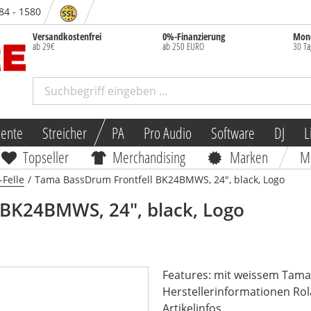
 84 - 1580
Versandkostenfrei
0%-Finanzierung
Mone
ab 29€
ab 250 EURO
30 Ta
mente
Streicher
PA
Pro Audio
Software
DJ
L
Topseller
Merchandising
Marken
M
Felle
/
Tama BassDrum Frontfell BK24BMWS, 24", black, Logo
 BK24BMWS, 24", black, Logo
Features: mit weissem Tam
Herstellerinformationen Rol
Artikelinfos