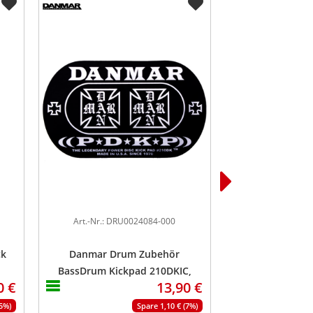
Art.-Nr.: DRU0024084-000
Art.-Nr.: DR
ck
Danmar Drum Zubehör
Evans EQ P
BassDrum Kickpad 210DKIC,
BassDru
0 €
13,90 €
Double Pedal, Iron Cross
15%)
Spare 1,10 € (7%)