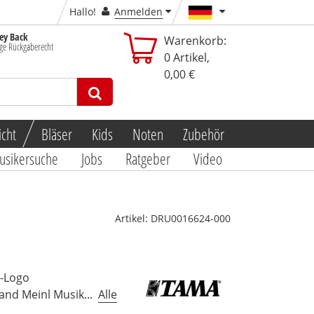
Hallo!
Anmelden
y Back
Warenkorb:
ge Rückgaberecht
0
Artikel,
0,00 €
icht
Bläser
Kids
Noten
Zubehör
usikersuche
Jobs
Ratgeber
Video
Artikel:
DRU0016624-000
a-Logo
and Meinl Musik...
Alle