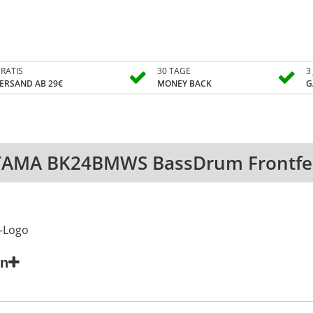
RATIS
30 TAGE
3
ERSAND AB 29€
MONEY BACK
G
TAMA BK24BMWS BassDrum Frontfel
-Logo
en