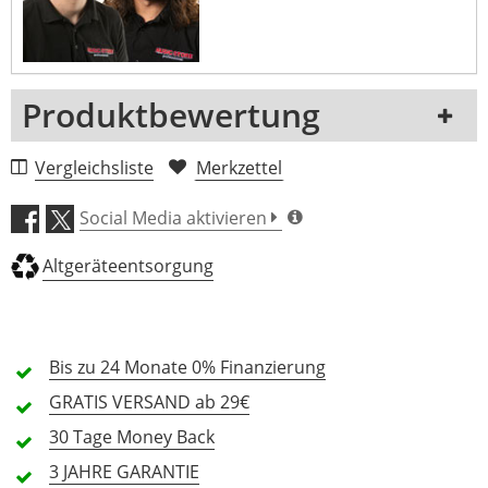
Produktbewertung
1 Rezension
Vergleichsliste
Merkzettel
5 Sterne
0 Kunden
Social Media aktivieren
4 Sterne
0 Kunden
Altgeräteentsorgung
3 Sterne
0 Kunden
2 Sterne
0 Kunden
1 Sterne
0 Kunden
Bis zu 24 Monate
0% Finanzierung
GRATIS
VERSAND ab 29€
30 Tage
Money Back
Alle Sprachen
3 JAHRE
GARANTIE