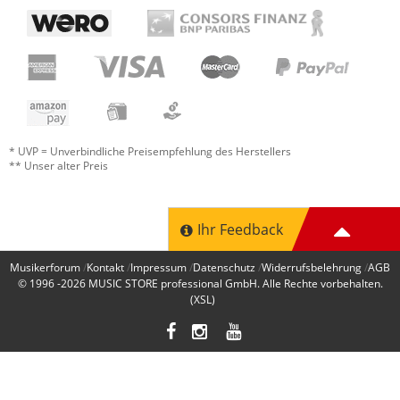
* UVP = Unverbindliche Preisempfehlung des Herstellers
** Unser alter Preis
Ihr Feedback
Musikerforum
Kontakt
Impressum
Datenschutz
Widerrufsbelehrung
AGB
© 1996 -2026
MUSIC STORE professional GmbH
. Alle Rechte vorbehalten.
(XSL)