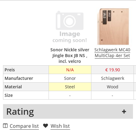
Sonor Nickle silver
Schlagwerk MC40
Jingle Box JB NS ,
MultiClap 4er Set
incl. velcro
Preis
N/A
€ 19.90
Manufacturer
Sonor
Schlagwerk
Material
Steel
Wood
Size
-
-
Rating
1 Review
Compare list
Wish list
5 Stars
0 Customers