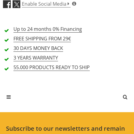
Enable Social Media
4 Stars
0 Customers
3 Stars
0 Customers
Up to 24 months
0% Financing
2 Stars
0 Customers
FREE SHIPPING
FROM 29€
1 Stars
0 Customers
30 DAYS
MONEY BACK
3 YEARS
WARRANTY
55.000 PRODUCTS
READY TO SHIP
All languages
No reviews for the selected language available.
Rate Now
Subscribe to our newsletters and remain