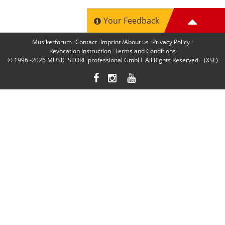
Your Feedback
Musikerforum
Contact
Imprint /About us
Privacy Policy
Revocation Instruction
Terms and Conditions
© 1996 -2026
MUSIC STORE professional GmbH
. All Rights Reserved.
(XSL)