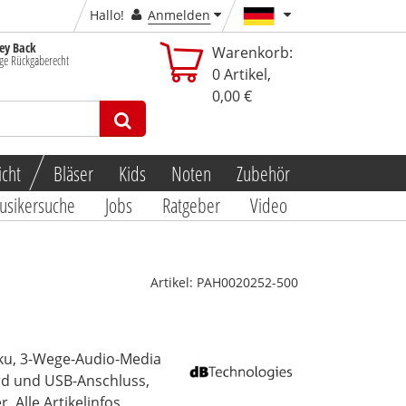
Hallo!
Anmelden
y Back
Warenkorb:
ge Rückgaberecht
0
Artikel,
0,00 €
icht
Bläser
Kids
Noten
Zubehör
usikersuche
Jobs
Ratgeber
Video
Artikel:
PAH0020252-500
ku, 3-Wege-Audio-Media
rd und USB-Anschluss,
er
Alle Artikelinfos