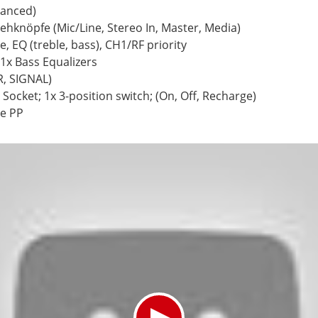
lanced)
ehknöpfe (Mic/Line, Stereo In, Master, Media)
 EQ (treble, bass), CH1/RF priority
 1x Bass Equalizers
R, SIGNAL)
ocket; 1x 3-position switch; (On, Off, Recharge)
e PP