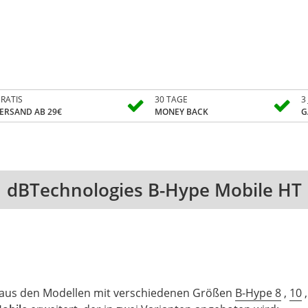
RATIS
30 TAGE
3
ERSAND AB 29€
MONEY BACK
G
dBTechnologies B-Hype Mobile HT
er aus den Modellen mit verschiedenen Größen
B-Hype 8
,
10