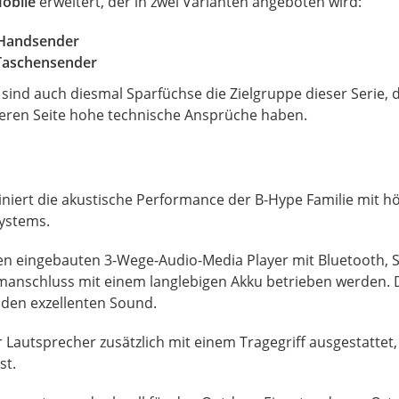
obile
erweitert, der in zwei Varianten angeboten wird:
 Handsender
 Taschensender
 sind auch diesmal Sparfüchse die Zielgruppe dieser Serie, d
nderen Seite hohe technische Ansprüche haben.
iert die akustische Performance der B-Hype Familie mit höch
ystems.
nen eingebauten 3-Wege-Audio-Media Player mit Bluetooth,
manschluss mit einem langlebigen Akku betrieben werden. 
r den exzellenten Sound.
 Lautsprecher zusätzlich mit einem Tragegriff ausgestattet, 
st.