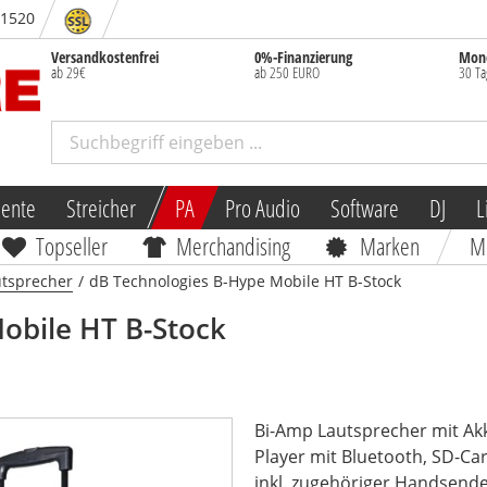
- 1520
Versandkostenfrei
0%-Finanzierung
Mone
ab 29€
ab 250 EURO
30 Ta
mente
Streicher
PA
Pro Audio
Software
DJ
L
Topseller
Merchandising
Marken
M
utsprecher
/
dB Technologies B-Hype Mobile HT B-Stock
obile HT B-Stock
Bi-Amp Lautsprecher mit Ak
Player mit Bluetooth, SD-Ca
inkl. zugehöriger Handsend