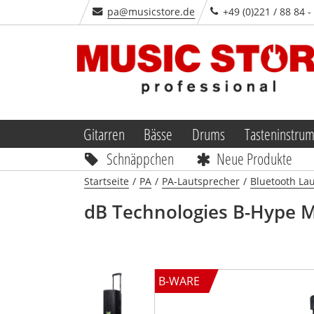
pa@musicstore.de
+49 (0)221 / 88 84 
Gitarren
Bässe
Drums
Tasteninstru
Schnäppchen
Neue Produkte
Startseite
/
PA
/
PA-Lautsprecher
/
Bluetooth La
dB Technologies
B-Hype M
B-WARE