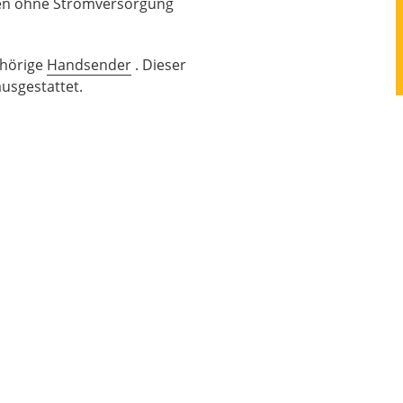
ten ohne Stromversorgung
ehörige
Handsender
. Dieser
ausgestattet.