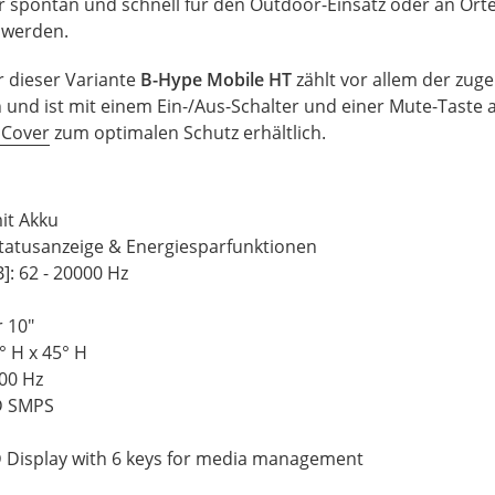
r spontan und schnell für den Outdoor-Einsatz oder an Or
n werden.
r dieser Variante
B-Hype Mobile HT
zählt vor allem der zug
n und ist mit einem Ein-/Aus-Schalter und einer Mute-Taste 
Cover
zum optimalen Schutz erhältlich.
it Akku
Statusanzeige & Energiesparfunktionen
]: 62 - 20000 Hz
r 10"
° H x 45° H
00 Hz
D SMPS
D Display with 6 keys for media management