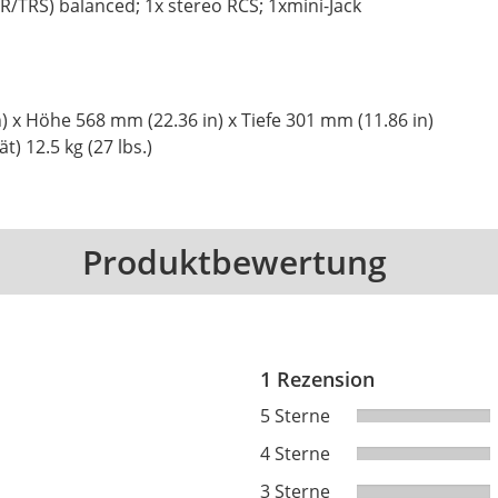
R/TRS) balanced; 1x stereo RCS; 1xmini-Jack
) x Höhe 568 mm (22.36 in) x Tiefe 301 mm (11.86 in)
) 12.5 kg (27 lbs.)
Produktbewertung
1 Rezension
5 Sterne
4 Sterne
3 Sterne