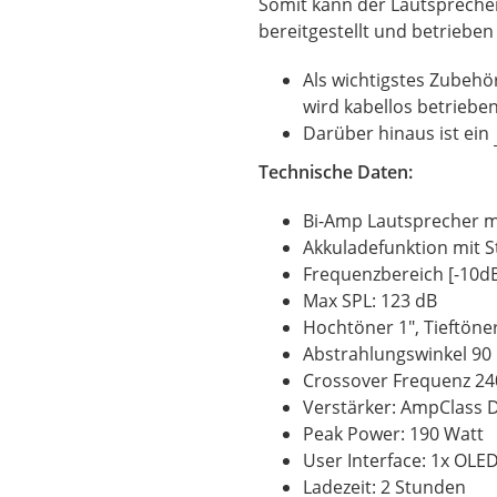
Somit kann der Lautspreche
bereitgestellt und betriebe
Als wichtigstes Zubehö
wird kabellos betriebe
Darüber hinaus ist ein
Technische Daten:
Bi-Amp Lautsprecher m
Akkuladefunktion mit 
Frequenzbereich [-10dB
Max SPL: 123 dB
Hochtöner 1", Tieftöne
Abstrahlungswinkel 90 
Crossover Frequenz 24
Verstärker: AmpClass 
Peak Power: 190 Watt
User Interface: 1x OLE
Ladezeit: 2 Stunden