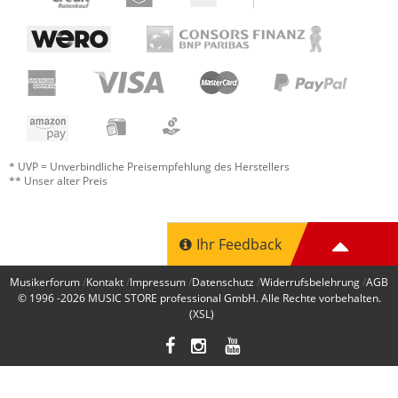
* UVP = Unverbindliche Preisempfehlung des Herstellers
** Unser alter Preis
Ihr Feedback
Musikerforum
Kontakt
Impressum
Datenschutz
Widerrufsbelehrung
AGB
© 1996 -2026
MUSIC STORE professional GmbH
. Alle Rechte vorbehalten.
(XSL)