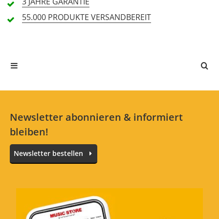
3 JAHRE
GARANTIE
4 Rezensionen
55.000 PRODUKTE
VERSANDBEREIT
5 Sterne
3 Kunden
4 Sterne
1 Kunden
3 Sterne
0 Kunden
2 Sterne
0 Kunden
1 Sterne
0 Kunden
Newsletter abonnieren & informiert
bleiben!
Alle Sprachen
Newsletter bestellen
In deiner Sprache gibt es noch keine Textbewertungen.
Jetzt bewerten