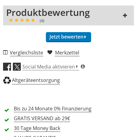
Produktbewertung
(4)
Jetzt bewerten
Vergleichsliste
Merkzettel
Preis/Leistung (4,8)
Social Media aktivieren
Helligkeit (4,5)
Altgeräteentsorgung
Bedienung (4,5)
Bis zu 24 Monate
0% Finanzierung
Effekt (4,3)
GRATIS
VERSAND ab 29€
Verarbeitung (5,0)
30 Tage
Money Back