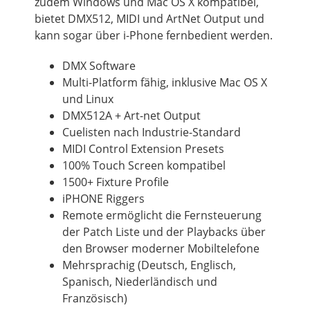
zudem Windows und Mac
OS
X kompatibel,
bietet DMX512,
MIDI
und ArtNet
Output
und
kann sogar über i-Phone fernbedient werden.
DMX Software
Multi-Platform fähig,
inklusive
Mac
OS
X
und Linux
DMX512A + Art-net Output
Cuelisten nach Industrie-Standard
MIDI Control Extension Presets
100% Touch Screen kompatibel
1500+ Fixture Profile
iPHONE Riggers
Remote ermöglicht die Fernsteuerung
der
Patch
Liste und der Playbacks über
den Browser moderner Mobiltelefone
Mehrsprachig (Deutsch, Englisch,
Spanisch, Niederländisch und
Französisch)