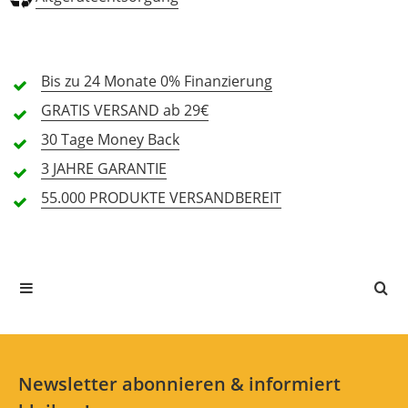
3 Sterne
0 Kunden
2 Sterne
0 Kunden
1 Sterne
0 Kunden
Bis zu 24 Monate
0% Finanzierung
GRATIS
VERSAND ab 29€
30 Tage
Money Back
Alle Sprachen
3 JAHRE
GARANTIE
55.000 PRODUKTE
VERSANDBEREIT
In deiner Sprache gibt es noch keine Textbewertungen.
Jetzt bewerten
Newsletter abonnieren & informiert