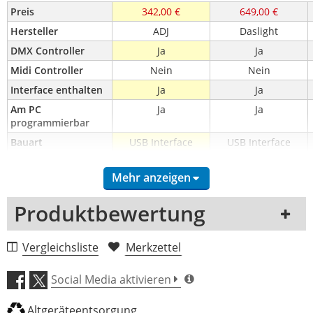
Preis
342,00 €
649,00 €
Hersteller
ADJ
Daslight
DMX Controller
Ja
Ja
Midi Controller
Nein
Nein
Interface enthalten
Ja
Ja
Am PC 
Ja
Ja
programmierbar
Bauart
USB Interface
USB Interface
Anzahl Universen
1
3
Mehr anzeigen
Ethernet / Artnet
Ja
Ja
Eingebaute 
Nein
Nein
Produktbewertung
Lichtendstufe
Programme 
Nein
Nein
1 Rezension
Vergleichsliste
Merkzettel
integriert
USB Anschluss
Ja
Ja
5 Sterne
0 Kunden
Social Media aktivieren
Rackeinbau möglich
Nein
Nein
4 Sterne
0 Kunden
Altgeräteentsorgung