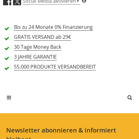
Social Media aktivieren
Verarbeitung (5,0)
Bis zu 24 Monate
Tragekomfort (5,0)
0% Finanzierung
GRATIS
VERSAND ab 29€
Preis/Leistung (5,0)
30 Tage
Money Back
3 JAHRE
GARANTIE
1 Rezension
55.000 PRODUKTE
VERSANDBEREIT
5 Sterne
1 Kunden
4 Sterne
0 Kunden
3 Sterne
0 Kunden
2 Sterne
0 Kunden
1 Sterne
0 Kunden
Newsletter abonnieren & informiert