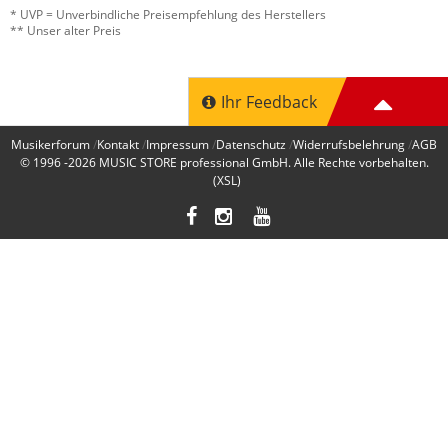
* UVP = Unverbindliche Preisempfehlung des Herstellers
** Unser alter Preis
Ihr Feedback
Musikerforum
Kontakt
Impressum
Datenschutz
Widerrufsbelehrung
AGB
© 1996 -2026
MUSIC STORE professional GmbH
. Alle Rechte vorbehalten.
(XSL)