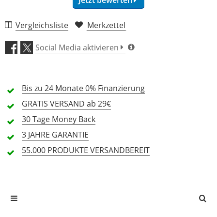
1 Rezension
Vergleichsliste
Merkzettel
5 Sterne
1 Kunden
Social Media aktivieren
4 Sterne
0 Kunden
3 Sterne
0 Kunden
Bis zu 24 Monate
0% Finanzierung
2 Sterne
0 Kunden
GRATIS
VERSAND ab 29€
1 Sterne
0 Kunden
30 Tage
Money Back
3 JAHRE
GARANTIE
55.000 PRODUKTE
VERSANDBEREIT
Alle Sprachen
In deiner Sprache gibt es noch keine Textbewertungen.
Jetzt bewerten