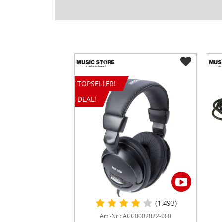
TOPSELLER!
DEAL!
(1.493)
Art.-Nr.: ACC0002022-000