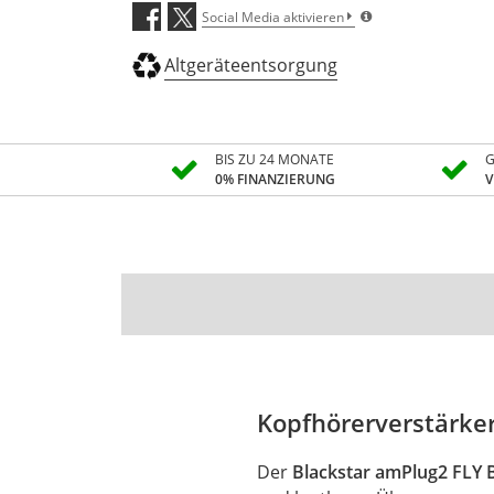
Social Media aktivieren
Altgeräteentsorgung
BIS ZU 24 MONATE
G
0% FINANZIERUNG
V
Kopfhörerverstärker
Der
Blackstar amPlug2 FLY 