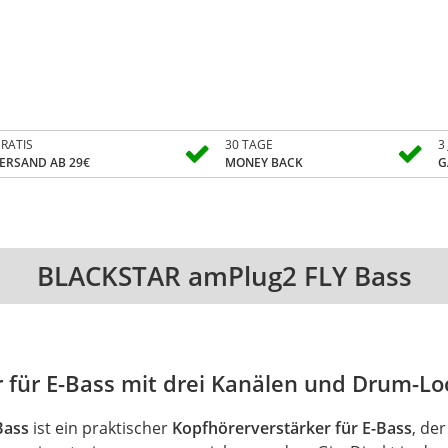
RATIS
30 TAGE
3
ERSAND AB 29€
MONEY BACK
G
BLACKSTAR amPlug2 FLY Bass
 für E-Bass mit drei Kanälen und Drum-L
Bass
ist ein praktischer
Kopfhörerverstärker für E-Bass
, de