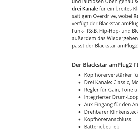
und lautlosen Üben genau so
drei Kanäle
für ein breites 
saftigem Overdrive, wobei
R
verfügt der Blackstar amPlu
Funk-, R&B, Hip-Hop- und Bl
außerdem das Wiedergeben v
passt der Blackstar amPlug2
Der Blackstar amPlug2 
Kopfhörerverstärker fü
Drei Kanäle: Classic, 
Regler für Gain,
Tone
u
Integrierter Drum-Loop
Aux-Eingang für den A
Drehbarer Klinkensteck
Kopfhöreranschluss
Batteriebetrieb