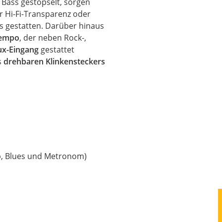
n
Bass
gestöpselt, sorgen
r Hi-Fi-Transparenz oder
 gestatten.
Darüber hinaus
Tempo
, der neben Rock-,
ux-Eingang
gestattet
s
drehbaren Klinkensteckers
p,
Blues
und Metronom)