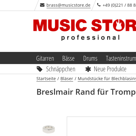
brass@musicstore.de
+49 (0)221 / 88 
Gitarren
Bässe
Drums
Tasteninstru
Schnäppchen
Neue Produkte
Startseite
/
Bläser
/
Mundstücke für Blechblasin
Breslmair
Rand für Tromp