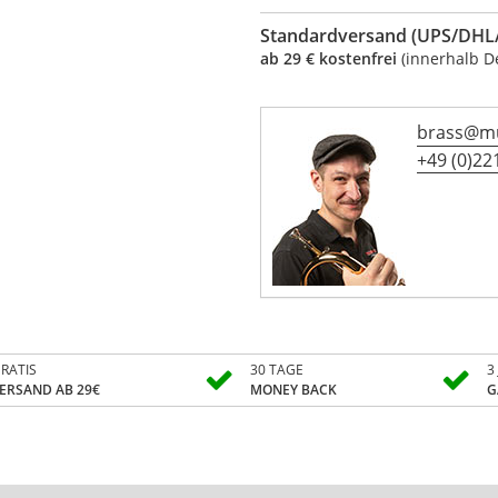
Standardversand (UPS/DHL/
ab 29 € kostenfrei
(innerhalb D
brass@mu
+49 (0)221
RATIS
30 TAGE
3
ERSAND AB 29€
MONEY BACK
G