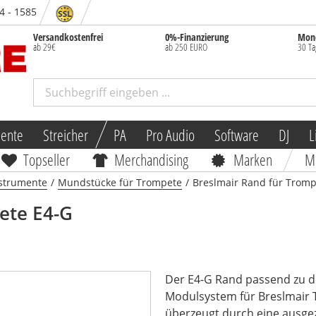
84 - 1585
Versandkostenfrei
0%-Finanzierung
Mone
ab 29€
ab 250 EURO
30 Ta
mente
Streicher
PA
Pro Audio
Software
DJ
L
Topseller
Merchandising
Marken
M
strumente
/
Mundstücke für Trompete
/
Breslmair Rand für Tromp
ete E4-G
Der E4-G Rand passend zu d
Modulsystem für Breslmai
überzeugt durch eine ausgez