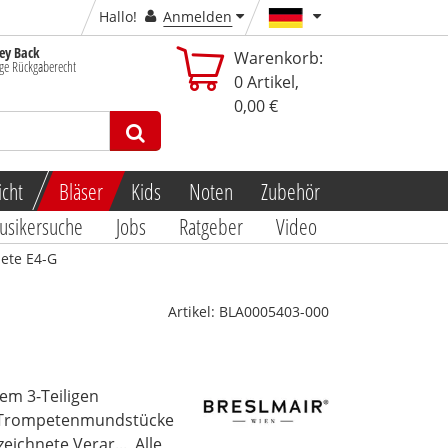
Hallo!
Anmelden
y Back
Warenkorb:
ge Rückgaberecht
0
Artikel,
0,00 €
icht
Bläser
Kids
Noten
Zubehör
usikersuche
Jobs
Ratgeber
Video
ete E4-G
Artikel:
BLA0005403-000
em 3-Teiligen
r Trompetenmundstücke
eichnete Verar...
Alle