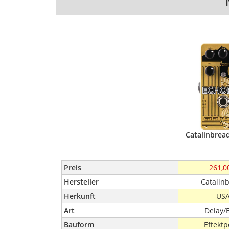
Catalinbrea
Preis
261,0
Hersteller
Catalin
Herkunft
US
Art
Delay/
Bauform
Effektp