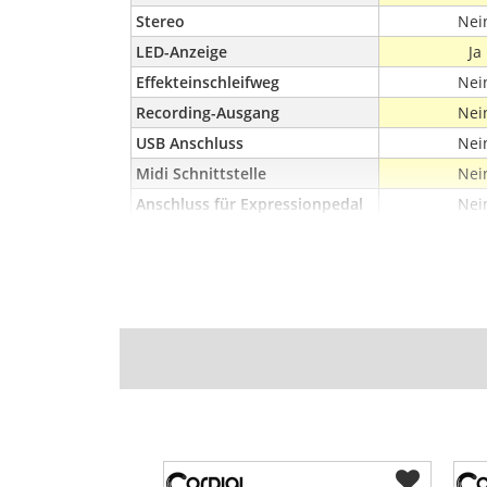
Stereo
Nei
LED-Anzeige
Ja
Effekteinschleifweg
Nei
Recording-Ausgang
Nei
USB Anschluss
Nei
Midi Schnittstelle
Nei
Anschluss für Expressionpedal
Nei
Fußschalteranschluss
Nei
Kopfhöreranschluss
Nei
Spannung (Volt)
9
Stromverbrauch (mA)
60
Batteriebetrieb
Nei
inkl. Netzteil
Nei
Breite (mm)
60
Länge (mm)
11
Höhe (mm)
50