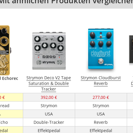
Mit ähnlichen Produkten vergleiche
Strymon Deco V2 Tape
Strymon Cloudburst
d Echorec
Saturation & Double
Reverb
D
Tracker
0 €
392,00 €
277,00 €
bread
Strymon
Strymon
A
USA
USA
Echo
Double-Tracker
Reverb
edal
Effektpedal
Effektpedal