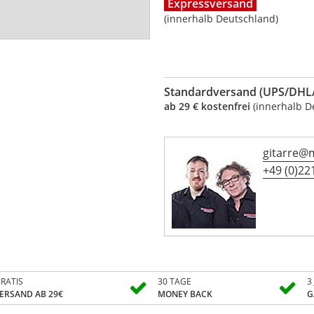
Expressversand
(innerhalb Deutschland)
Standardversand (UPS/DHL/
ab 29 € kostenfrei
(innerhalb D
gitarre@
+49 (0)221
RATIS
30 TAGE
3
ERSAND AB 29€
MONEY BACK
G