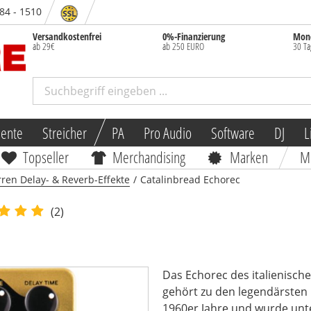
 84 - 1510
Versandkostenfrei
0%-Finanzierung
Mone
ab 29€
ab 250 EURO
30 Ta
mente
Streicher
PA
Pro Audio
Software
DJ
L
Topseller
Merchandising
Marken
M
rren Delay- & Reverb-Effekte
/
Catalinbread Echorec
(2)
Das Echorec des italienisch
gehört zu den legendärsten
1960er Jahre und wurde unte