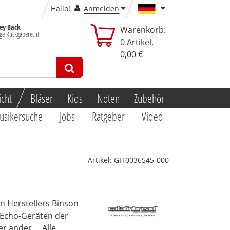
Hallo!
Anmelden
y Back
Warenkorb:
ge Rückgaberecht
0
Artikel,
0,00 €
icht
Bläser
Kids
Noten
Zubehör
usikersuche
Jobs
Ratgeber
Video
Artikel:
GIT0036545-000
en Herstellers Binson
 Echo-Geräten der
r ander...
Alle