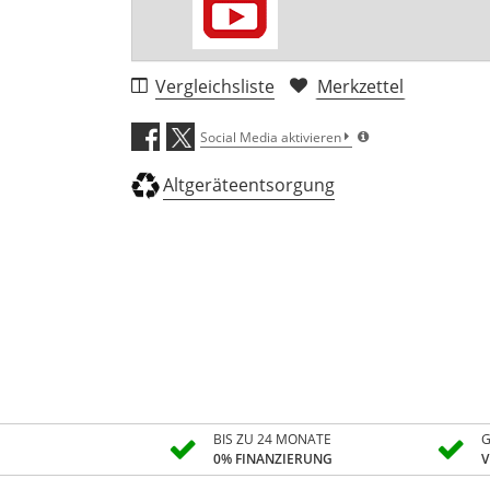
Vergleichsliste
Merkzettel
Social Media aktivieren
Altgeräteentsorgung
BIS ZU 24 MONATE
G
0% FINANZIERUNG
V