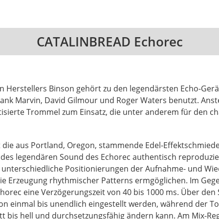
CATALINBREAD Echorec
en Herstellers Binson gehört zu den legendärsten Echo-Ger
nk Marvin, David Gilmour und Roger Waters benutzt. Anst
isierte Trommel zum Einsatz, die unter anderem für den ch
 die aus Portland, Oregon, stammende Edel-Effektschmiede
 des legendären Sound des Echorec authentisch reproduzier
e unterschiedliche Positionierungen der Aufnahme- und Wie
die Erzeugung rhythmischer Patterns ermgöglichen. Im Geg
Echorec eine Verzögerungszeit von 40 bis 1000 ms. Über den 
on einmal bis unendlich eingestellt werden, während der T
tt bis hell und durchsetzungsfähig ändern kann. Am Mix-Reg