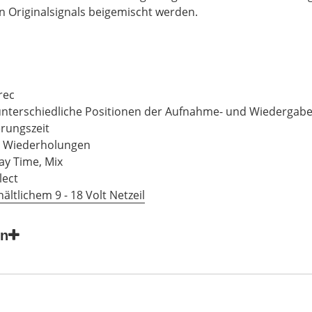
en Originalsignals beigemischt werden.
rec
 unterschiedliche Positionen der Aufnahme- und Wiedergab
rungszeit
le Wiederholungen
lay Time, Mix
lect
ältlichem 9 - 18 Volt Netzeil
en