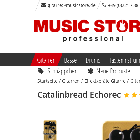
gitarre@musicstore.de
+49 (0)221 / 88
Gitarren
Bässe
Drums
Tasteninstru
Schnäppchen
Neue Produkte
Startseite
/
Gitarren
/
Effektgeräte Gitarre
/
Gita
Catalinbread
Echorec