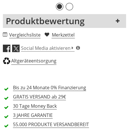
(°)
Abstrahlverhalten
Symmetrisch
-
Produktbewertung
Anzahl 
1
-
Dimmerkurven
Matrixfähig
Nein
-
1 Rezension
Vergleichsliste
Merkzettel
5 Sterne
0 Kunden
Social Media aktivieren
4 Sterne
0 Kunden
Altgeräteentsorgung
3 Sterne
0 Kunden
2 Sterne
0 Kunden
1 Sterne
0 Kunden
Bis zu 24 Monate
0% Finanzierung
GRATIS
VERSAND ab 29€
30 Tage
Money Back
Alle Sprachen
3 JAHRE
GARANTIE
55.000 PRODUKTE
VERSANDBEREIT
In deiner Sprache gibt es noch keine Textbewertungen.