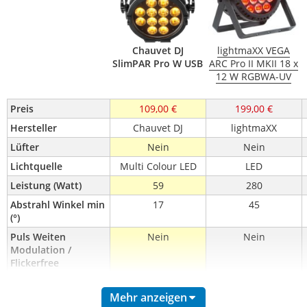
Chauvet DJ
lightmaXX VEGA
SlimPAR Pro W USB
ARC Pro II MKII 18 x
12 W RGBWA-UV
Preis
109,00 €
199,00 €
Hersteller
Chauvet DJ
lightmaXX
Lüfter
Nein
Nein
Lichtquelle
Multi Colour LED
LED
Leistung (Watt)
59
280
Abstrahl Winkel min 
17
45
(°)
Puls Weiten 
Nein
Nein
Modulation / 
Flickerfree
LED-Anzahl
12
18
Mehr anzeigen
LED-Art
RGB
RGBAWUV