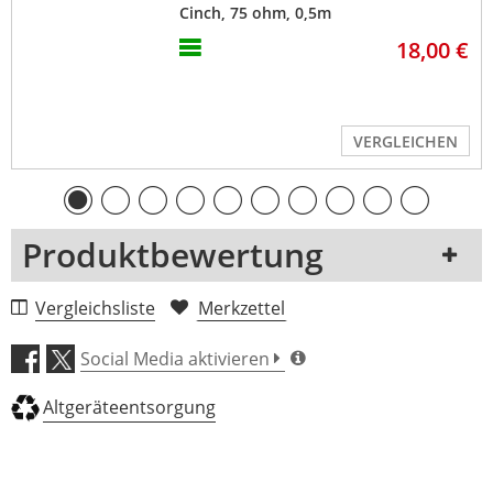
Cinch, 75 ohm, 0,5m
18,00 €
VERGLEICHEN
Produktbewertung
1 Rezension
Vergleichsliste
Merkzettel
5 Sterne
0 Kunden
Social Media aktivieren
4 Sterne
0 Kunden
Altgeräteentsorgung
3 Sterne
0 Kunden
2 Sterne
0 Kunden
1 Sterne
0 Kunden