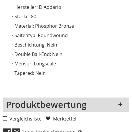
Hersteller: D'Addario
Stärke: 80
Material: Phosphor Bronze
Saitentyp: Roundwound
Beschichtung: Nein
Double Ball-End: Nein
Mensur: Longscale
Tapered: Nein
Produktbewertung
1 Rezension
Vergleichsliste
Merkzettel
5 Sterne
0 Kunden