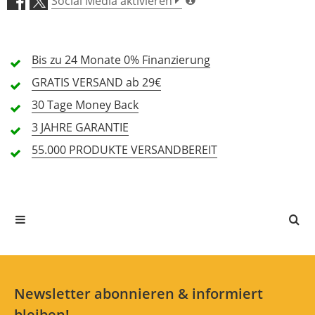
Social Media aktivieren
4 Sterne
0 Kunden
3 Sterne
0 Kunden
Bis zu 24 Monate
0% Finanzierung
2 Sterne
0 Kunden
GRATIS
VERSAND ab 29€
1 Sterne
0 Kunden
30 Tage
Money Back
3 JAHRE
GARANTIE
55.000 PRODUKTE
VERSANDBEREIT
Alle Sprachen
In deiner Sprache gibt es noch keine Textbewertungen.
Jetzt bewerten
Newsletter abonnieren & informiert
bleiben!