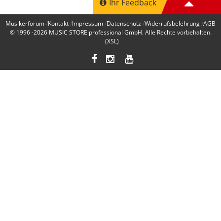
Ihr Feedback
Musikerforum
Kontakt
Impressum
Datenschutz
Widerrufsbelehrung
AGB
© 1996 -2026
MUSIC STORE professional GmbH
. Alle Rechte vorbehalten.
(XSL)