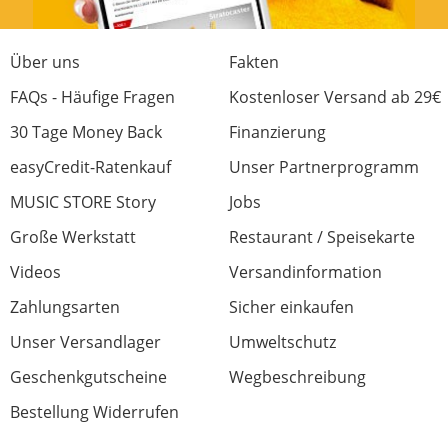
Slide Deluxe
Über uns
Fakten
Bewertung von:
Rio
am
11.1.19
FAQs - Häufige Fragen
Kostenloser Versand ab 29€
Der beste Messingslide den ich bis jetzt auf
30 Tage Money Back
Finanzierung
dem Finger hatte. Ist super gearbeitet, genau
easyCredit-Ratenkauf
Unser Partnerprogramm
die richtigen Maße und durch die konische
Form sitzt er bestens.
MUSIC STORE Story
Jobs
Große Werkstatt
Restaurant / Speisekarte
Verarbeitung
Videos
Versandinformation
Features
Zahlungsarten
Sicher einkaufen
Preis/Leistung
Unser Versandlager
Umweltschutz
0 von 0 fanden diese Rezension hilfreich
Geschenkgutscheine
Wegbeschreibung
War diese Rezension hilfreich?
Bestellung Widerrufen