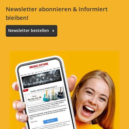
Alle Sprachen
Newsletter abonnieren & informiert
bleiben!
Sitzt super am Finger
Newsletter bestellen
Bewertung von:
Basti
am
7.5.21
Beste Slide den ich je gespielt habe, super
Sitz, toller klang
Verarbeitung
Features
Preis/Leistung
0 von 0 fanden diese Rezension hilfreich
War diese Rezension hilfreich?