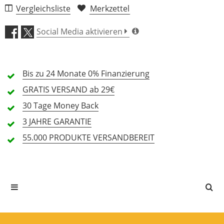
Vergleichsliste
Merkzettel
Verarbeitung (5,0)
Social Media aktivieren
Features (4,6)
Bis zu 24 Monate
Preis/Leistung (4,8)
0% Finanzierung
GRATIS
VERSAND ab 29€
9 Rezensionen
30 Tage
Money Back
5 Sterne
8 Kunden
3 JAHRE
GARANTIE
4 Sterne
0 Kunden
55.000 PRODUKTE
VERSANDBEREIT
3 Sterne
1 Kunden
2 Sterne
0 Kunden
1 Sterne
0 Kunden