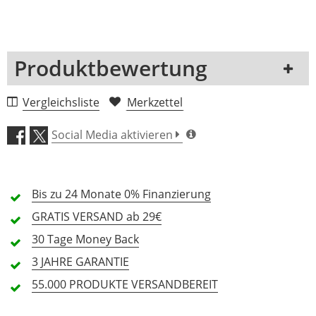
Produktbewertung
1 Rezension
Vergleichsliste
Merkzettel
5 Sterne
0 Kunden
Social Media aktivieren
4 Sterne
0 Kunden
3 Sterne
0 Kunden
Bis zu 24 Monate
0% Finanzierung
2 Sterne
0 Kunden
GRATIS
VERSAND ab 29€
1 Sterne
0 Kunden
30 Tage
Money Back
3 JAHRE
GARANTIE
55.000 PRODUKTE
VERSANDBEREIT
Alle Sprachen