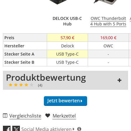
DELOCK USB-C
OWC Thunderbolt
Hub
4 Hub with 5 Ports
Preis
57,90 €
169,00 €
Hersteller
Delock
OWC
Stecker Seite A
USB Type-C
-
Stecker Seite B
USB Type-C
-
Produktbewertung
(4)
Jetzt bewerten
4 Rezensionen
Vergleichsliste
Merkzettel
5 Sterne
1 Kunden
Social Media aktivieren