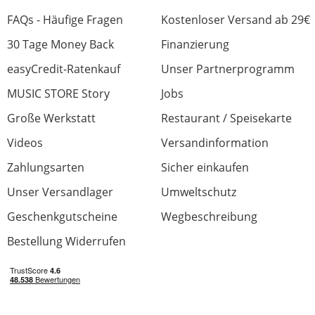
Bewertung von:
double m
am
27.8.20
FAQs - Häufige Fragen
Kostenloser Versand ab 29€
Hub ist ok wenn man USB A Anschlüsse über
30 Tage Money Back
Finanzierung
einen USB-C erweitern möchte. Der USB-C
easyCredit-Ratenkauf
Unser Partnerprogramm
Ausgangs Port scheint allerdings nur zum
Laden zu sein, Datenübertragung wäre mir
MUSIC STORE Story
Jobs
lieber gewesen, dann hätte man keine Port
Große Werkstatt
Restaurant / Speisekarte
Verlust.
Videos
Versandinformation
Zahlungsarten
Sicher einkaufen
Preis/Leistung
Unser Versandlager
Umweltschutz
Verarbeitung
Geschenkgutscheine
Wegbeschreibung
Bedienung
Bestellung Widerrufen
Ausstattung
0 von 0 fanden diese Rezension hilfreich
War diese Rezension hilfreich?