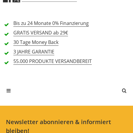
4 Sterne
3 Kunden
3 Sterne
0 Kunden
Bis zu 24 Monate
0% Finanzierung
2 Sterne
0 Kunden
GRATIS
VERSAND ab 29€
1 Sterne
0 Kunden
30 Tage
Money Back
3 JAHRE
GARANTIE
55.000 PRODUKTE
VERSANDBEREIT
Alle Sprachen
Problem gelöst
Bewertung von:
Pralla
am
10.2.21
Hatte ein Problem mit meinem usb verteiler.
Daran ist meine Soundkarte angebunden.
Sobald ich mal dran gekommen bin, hat sich
Newsletter abonnieren & informiert
die verbindung gelöst. Musste dann immer
bleiben!