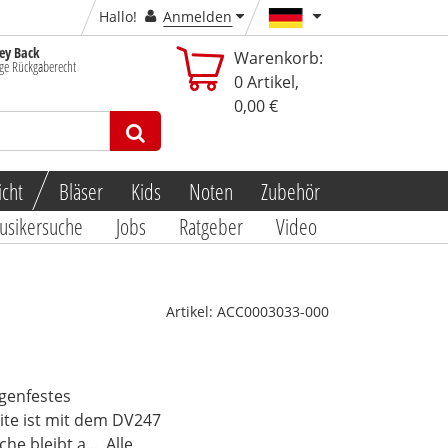
Hallo!
Anmelden
y Back
Warenkorb:
ge Rückgaberecht
0
Artikel,
0,00 €
icht
Bläser
Kids
Noten
Zubehör
usikersuche
Jobs
Ratgeber
Video
Artikel:
ACC0003033-000
egenfestes
ite ist mit dem DV247
he bleibt a...
Alle