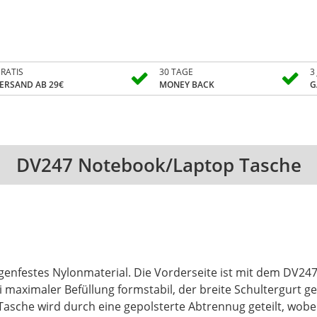
RATIS
30 TAGE
3
ERSAND AB 29€
MONEY BACK
G
DV247 Notebook/Laptop Tasche
genfestes Nylonmaterial. Die Vorderseite ist mit dem DV247
i maximaler Befüllung formstabil, der breite Schultergurt 
asche wird durch eine gepolsterte Abtrennug geteilt, wobe