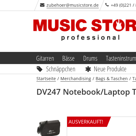
zubehoer@musicstore.de
+49 (0)221 /
Gitarren
Bässe
Drums
Tasteninstru
Schnäppchen
Neue Produkte
Startseite
/
Merchandising
/
Bags & Taschen
/
T
DV247
Notebook/Laptop 
AUSVERKAUFT!