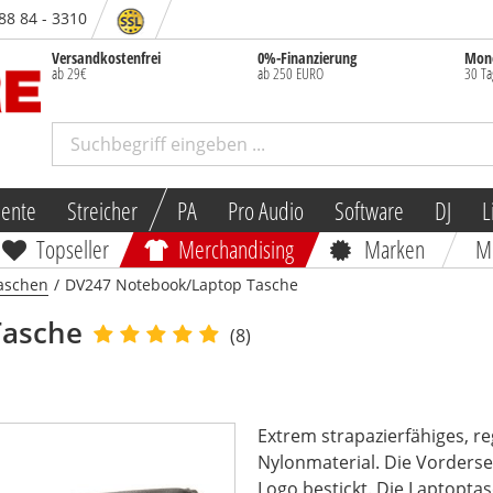
 88 84 - 3310
Versandkostenfrei
0%-Finanzierung
Mone
ab 29€
ab 250 EURO
30 Ta
mente
Streicher
PA
Pro Audio
Software
DJ
L
Topseller
Merchandising
Marken
M
aschen
/
DV247 Notebook/Laptop Tasche
Tasche
(8)
Extrem strapazierfähiges, r
Nylonmaterial. Die Vorderse
Logo bestickt. Die Laptoptasc