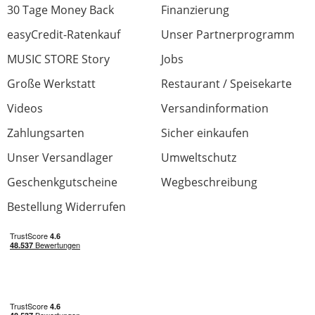
30 Tage Money Back
Finanzierung
easyCredit-Ratenkauf
Teuer, aber solide
Unser Partnerprogramm
Bewertung von:
Seb Bo
am
22.4.21
MUSIC STORE Story
Jobs
Große Werkstatt
Restaurant / Speisekarte
Ganz schön viel Geld für das bisschen
Plastik, der Decksaver passt aber wirklich
Videos
Versandinformation
perfekt. Da wackelt nichts. Schützt zu Hause
Zahlungsarten
Sicher einkaufen
vor Staub und bleibt auch beim Transport
sicher drauf. Benutze Decksaver für all meine
Unser Versandlager
Umweltschutz
Geräte falls möglich und bin überzeugt.
Geschenkgutscheine
Wegbeschreibung
Bestellung Widerrufen
Verarbeitung
Material
Passform
Preis/Leistung
0 von 0 fanden diese Rezension hilfreich