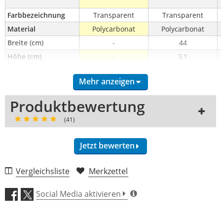
Farbbezeichnung
Transparent
Transparent
Material
Polycarbonat
Polycarbonat
Breite (cm)
-
44
Höhe (cm)
-
3,1
Tiefe (cm)
-
26
Mehr anzeigen
Art der Abdeckung
Abdeckhaube
Abdeckhaube
Produktbewertung
(41)
Jetzt bewerten
Vergleichsliste
Merkzettel
Verarbeitung (4,9)
Social Media aktivieren
Material (4,9)