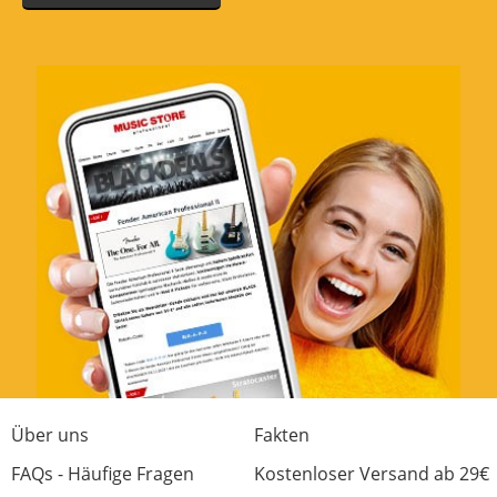
Ok aber auch nicht preiswert
Bewertung von:
Der mit dem Elch tanzt
am
16.5.19
Produkt macht was es soll, ist aber zu teuer
Verarbeitung
Material
Passform
Preis/Leistung
0 von 0 fanden diese Rezension hilfreich
War diese Rezension hilfreich?
Über uns
Fakten
FAQs - Häufige Fragen
Kostenloser Versand ab 29€