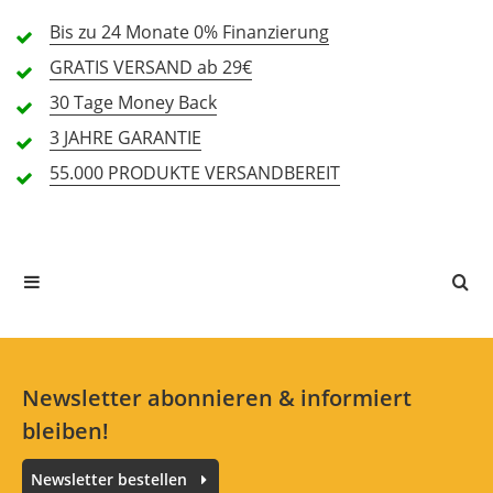
Bis zu 24 Monate
Passform (4,9)
0% Finanzierung
GRATIS
VERSAND ab 29€
Preis/Leistung (4,3)
30 Tage
Money Back
3 JAHRE
GARANTIE
41 Rezensionen
55.000 PRODUKTE
VERSANDBEREIT
5 Sterne
35 Kunden
4 Sterne
5 Kunden
3 Sterne
1 Kunden
2 Sterne
0 Kunden
1 Sterne
0 Kunden
Newsletter abonnieren & informiert
bleiben!
Alle Sprachen
Newsletter bestellen