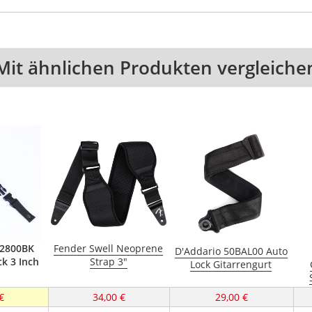
Mit ähnlichen Produkten vergleiche
D2800BK
Fender Swell Neoprene
D'Addario 50BAL00 Auto
k 3 Inch
Strap 3"
Lock Gitarrengurt
€
34,00 €
29,00 €