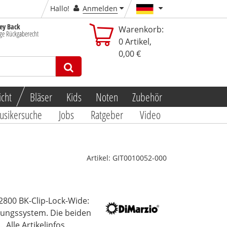
Hallo!
Anmelden
y Back
Warenkorb:
ge Rückgaberecht
0
Artikel,
0,00 €
icht
Bläser
Kids
Noten
Zubehör
usikersuche
Jobs
Ratgeber
Video
Artikel:
GIT0010052-000
2800 BK-Clip-Lock-Wide:
rungssystem. Die beiden
.
Alle Artikelinfos