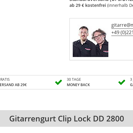
ab 29 € kostenfrei
(innerhalb D
gitarre@
+49 (0)221
RATIS
30 TAGE
3
ERSAND AB 29€
MONEY BACK
G
Gitarrengurt Clip Lock DD 2800