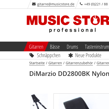
gitarre@musicstore.de
+49 (0)221 / 88
Gitarren
Bässe
Drums
Tasteninstru
Schnäppchen
Neue Produkte
Startseite
/
Gitarren
/
Gitarrenzubehör
/
Gitarre
DiMarzio
DD2800BK Nylon 