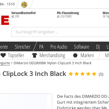
 84 - 1510
Versandkostenfrei
0%-Finanzierung
Mone
ab 29€
ab 250 EURO
30 Ta
mente
Streicher
PA
Pro Audio
Software
DJ
L
Topseller
Merchandising
Marken
M
ngurte
/
DiMarzio DD2800BK Nylon ClipLock 3 Inch Black
ClipLock 3 Inch Black
(5)
Die Facts des DIMARZIO DD-
Gurt mit integriertem Siche
Endstücke werden über Me..