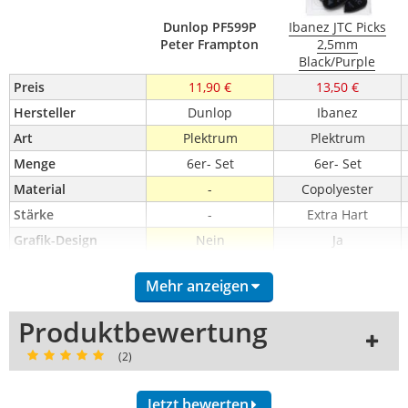
Dunlop PF599P
Ibanez JTC Picks
Peter Frampton
2,5mm
Black/Purple
Preis
11,90 €
13,50 €
Hersteller
Dunlop
Ibanez
Art
Plektrum
Plektrum
Menge
6er- Set
6er- Set
Material
-
Copolyester
Stärke
-
Extra Hart
Grafik-Design
Nein
Ja
Artist-Plektrum
Ja
Nein
Mehr anzeigen
Produktbewertung
(2)
Jetzt bewerten