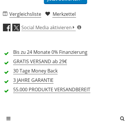
Vergleichsliste
Merkzettel
Material (5,0)
Social Media aktivieren
Handhabung (5,0)
Bis zu 24 Monate
Features (5,0)
0% Finanzierung
GRATIS
VERSAND ab 29€
Preis/Leistung (4,5)
30 Tage
Money Back
3 JAHRE
GARANTIE
2 Rezensionen
55.000 PRODUKTE
VERSANDBEREIT
5 Sterne
2 Kunden
4 Sterne
0 Kunden
3 Sterne
0 Kunden
2 Sterne
0 Kunden
1 Sterne
0 Kunden