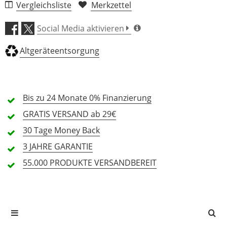
Vergleichsliste
Merkzettel
Batteriebetrieb
-
Nein
Verarbeitung (4,5)
Breite (mm)
-
102
Social Media aktivieren
Länge (mm)
-
121
Klang (4,5)
Höhe (mm)
-
58
Altgeräteentsorgung
inkl. Netzteil
-
-
Bedienung (4,5)
Gewicht (kg)
-
-
Bis zu 24 Monate
0% Finanzierung
Features (5,0)
GRATIS
VERSAND ab 29€
Preis/Leistung (5,0)
30 Tage
Money Back
3 JAHRE
GARANTIE
2 Rezensionen
55.000 PRODUKTE
VERSANDBEREIT
5 Sterne
1 Kunden
4 Sterne
1 Kunden
3 Sterne
0 Kunden
2 Sterne
0 Kunden