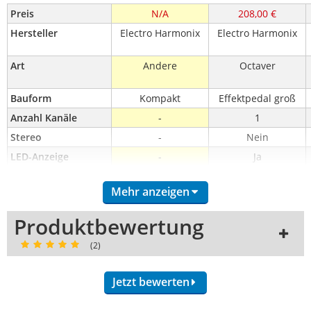
Preis
N/A
208,00 €
Hersteller
Electro Harmonix
Electro Harmonix
Art
Andere
Octaver
Bauform
Kompakt
Effektpedal groß
Anzahl Kanäle
-
1
Stereo
-
Nein
LED-Anzeige
-
Ja
Effekteinschleifweg
-
Nein
Mehr anzeigen
Recording-Ausgang
-
Nein
USB Anschluss
-
Nein
Produktbewertung
Anschluss für 
-
Nein
(2)
Expressionpedal
Fußschalteranschlus
-
Nein
s
Jetzt bewerten
Kopfhöreranschluss
-
Nein