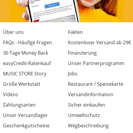
dann auch ein simpler Rhythmus nicht
langweilig.Eine andere Möglichkeit besteht
freilich darin,Samples für den Sequencer
anzufertigen und diese nach Lust und Laune
zu programmieren und abzuspielen.
Über uns
Fakten
Also auch ohne Midi ein brauchbares
FAQs - Häufige Fragen
Kostenloser Versand ab 29€
Teil,daß zudem nicht so furchtbar
kostenintensiv ist.
30 Tage Money Back
Finanzierung
Bleibt noch zu erwähnen,daß man nette
easyCredit-Ratenkauf
Unser Partnerprogramm
Experimente mit einem Expression-Pedal
machen kann oder ein Instrument durch den
MUSIC STORE Story
Jobs
Filter des Crash Pad verfremdet.
Große Werkstatt
Restaurant / Speisekarte
Videos
Versandinformation
Verarbeitung
Zahlungsarten
Sicher einkaufen
Klang
Unser Versandlager
Umweltschutz
Bedienung
Geschenkgutscheine
Wegbeschreibung
Features