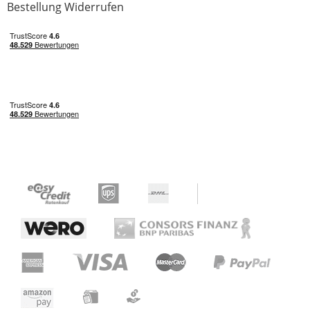
Bestellung Widerrufen
Preis/Leistung
0 von 0 fanden diese Rezension hilfreich
War diese Rezension hilfreich?
Ein genialer Synthesizer!
Bewertung von:
Steppenwolf von Mensch
am
1.2.18
Wenn man so ein EHX Crash Pad mit einem
CV Sequenzer ansteuert lassen sich da echt
tolle Sachen rausholen, mithilfe des ein oder
anderen Overdrives sind sehr schicke Kicks
und sogar Basslines möglich, noch ein Auto
Wah dazu und das Acid Feeling ist perfekt!
Meines Erachtens der interessanteste