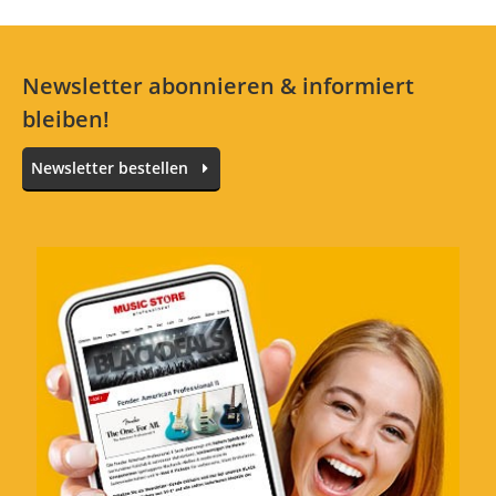
1 Sterne
0 Kunden
Newsletter abonnieren & informiert
bleiben!
Alle Sprachen
Newsletter bestellen
Nettes Ding
Bewertung von:
Magic
am
16.10.16
Ein Synthesizer-Modul ohne MIDI ist
heutzutage eigentlich schon etwas
veraltet,aber das Ding macht trotzdem viel
Spaß.Man nehme einen Sequencer mit CV-
Gate(z.B. SQ-1 von Korg oder Beatstep von
Arturia) und los geht der Spaß.Wenn man
die Hände frei hat,kann man nämlich nach
Herzenslust an den Reglern spielen,so wird