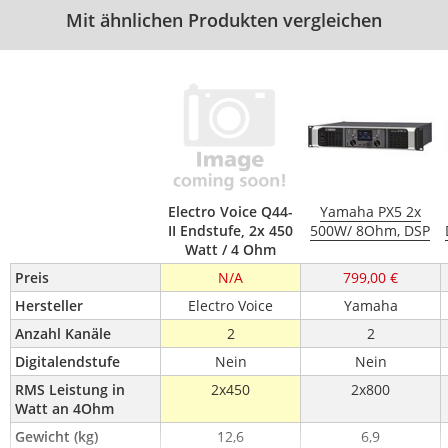
Mit ähnlichen Produkten vergleichen
Electro Voice Q44-
Yamaha PX5 2x
II Endstufe, 2x 450
500W/ 8Ohm, DSP
Watt / 4 Ohm
Preis
N/A
799,00 €
Hersteller
Electro Voice
Yamaha
Anzahl Kanäle
2
2
Digitalendstufe
Nein
Nein
RMS Leistung in 
2x450
2x800
Watt an 4Ohm
Gewicht (kg)
12,6
6,9