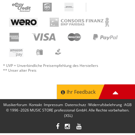
* UVP = Unverbindliche Preisempfehlung des Herstellers
** Unser alter Preis
Ihr Feedback
Musikerforum
Kontakt
Impressum
Datenschutz
Widerrufsbelehrung
AGB
© 1996 -2026
MUSIC STORE professional GmbH
. Alle Rechte vorbehalten.
(XSL)