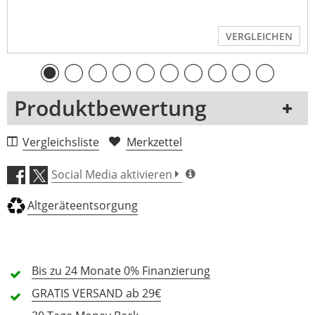
VERGLEICHEN
Produktbewertung
1 Rezension
Vergleichsliste
Merkzettel
5 Sterne
0 Kunden
Social Media aktivieren
4 Sterne
0 Kunden
Altgeräteentsorgung
3 Sterne
0 Kunden
2 Sterne
0 Kunden
1 Sterne
0 Kunden
Bis zu 24 Monate
0% Finanzierung
GRATIS
VERSAND ab 29€