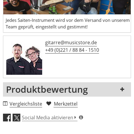
Jedes Saiten-Instrument wird vor dem Versand von unserem
Team geprüft, eingestellt und gestimmt!
gitarre@musicstore.de
+49 (0)221 / 88 84 - 1510
Produktbewertung
1 Rezension
Vergleichsliste
Merkzettel
5 Sterne
0 Kunden
Social Media aktivieren
4 Sterne
0 Kunden
3 Sterne
0 Kunden