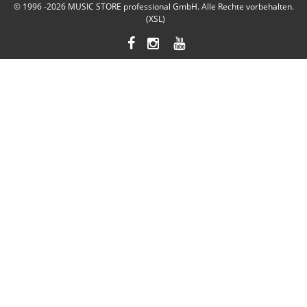
© 1996 -2026
MUSIC STORE professional GmbH
. Alle Rechte vorbehalten.
(XSL)