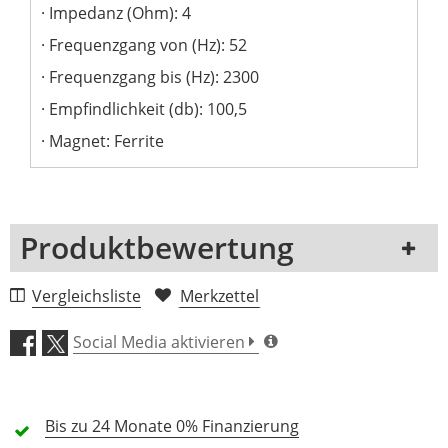
Impedanz (Ohm): 4
Frequenzgang von (Hz): 52
Frequenzgang bis (Hz): 2300
Empfindlichkeit (db): 100,5
Magnet: Ferrite
Produktbewertung
1 Rezension
Vergleichsliste
Merkzettel
5 Sterne
0 Kunden
Social Media aktivieren
4 Sterne
0 Kunden
3 Sterne
0 Kunden
Bis zu 24 Monate
0% Finanzierung
2 Sterne
0 Kunden