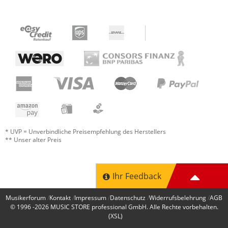
* UVP = Unverbindliche Preisempfehlung des Herstellers
** Unser alter Preis
Ihr Feedback
Musikerforum
Kontakt
Impressum
Datenschutz
Widerrufsbelehrung
AGB
© 1996 -2026
MUSIC STORE professional GmbH
. Alle Rechte vorbehalten.
(XSL)