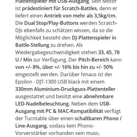
Plattenspieler mit USB-Ausgang
. Sein Motor
ist
prädestiniert für Scratch-Battles
, denn er
liefert einen
Antrieb von mehr als 3,5kg/cm
.
Die
Dual Stop/Play-Buttons
werden Scratch-
DJs ebenfalls zu schätzen wissen, da so die
Möglichkeit besteht den
DJ-Plattenspieler in
Battle-Stellung
zu drehen. Als
Wiedergabegeschwindigkeit stehen
33, 45, 78
U / Min
zur Verfügung. Der
Pitch-Bereich
kann
von
+/- 8%, über +/- 16% bis hin zu +/- 50%
eingestellt werden. Darüber hinaus ist der
Epsilon - DJT-1300 USB black mit einem
330mm Aluminium-Druckguss-Plattenteller
ausgestattet und besitzt eine
abnehmbare
LED-Nadelbeleuchtung
. Neben dem
USB-
Ausgang mit PC & MAC-Kompatibilität
verfügt
der Turntable über einen
schaltbaren Phono /
Line-Ausgang
, sodass kein Phono-
Vorverstärker vorhanden sein muss.