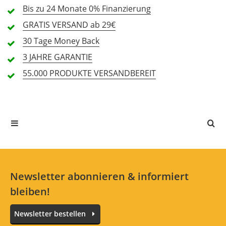
Bis zu 24 Monate
Optik (4,7)
0% Finanzierung
GRATIS
VERSAND ab 29€
Bedienung (4,8)
30 Tage
Money Back
3 JAHRE
GARANTIE
Preis/Leistung (4,9)
55.000 PRODUKTE
VERSANDBEREIT
11 Rezensionen
5 Sterne
9 Kunden
4 Sterne
2 Kunden
3 Sterne
0 Kunden
2 Sterne
0 Kunden
1 Sterne
0 Kunden
Newsletter abonnieren & informiert
bleiben!
Newsletter bestellen
Alle Sprachen