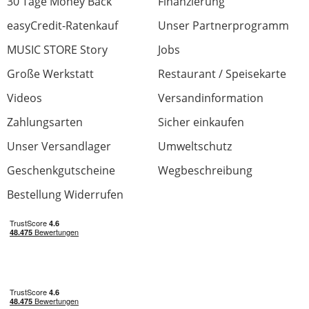
30 Tage Money Back
Bedienung
Finanzierung
Preis/Leistung
easyCredit-Ratenkauf
Unser Partnerprogramm
0 von 0 fanden diese Rezension hilfreich
MUSIC STORE Story
Jobs
War diese Rezension hilfreich?
Große Werkstatt
Restaurant / Speisekarte
Videos
Versandinformation
Zahlungsarten
Sicher einkaufen
Unser Versandlager
Umweltschutz
Alles gute
Geschenkgutscheine
Wegbeschreibung
Bewertung von:
Matej Ceil
am
1.3.20
Bestellung Widerrufen
Alles ok
Antrieb
Verarbeitung
Optik