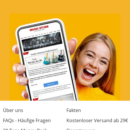
Preis Leistung unschlagbar
Bewertung von:
Incredible dee
am
9.9.19
Sehr robuster Plattenteller für "wenig" geld.
Hier kann man nichts falsch machen.
Lieferzeit der ware eie beschrieben. Alles
bestens, gerne wieder! Wer einen soliden
Turntable zum scratch/mixen suchst wird in
der Preisklasse nichts besseres finden! Klare
Kaufempfehlung! 5 Sterne *****
Antrieb
Über uns
Fakten
Verarbeitung
FAQs - Häufige Fragen
Kostenloser Versand ab 29€
Optik