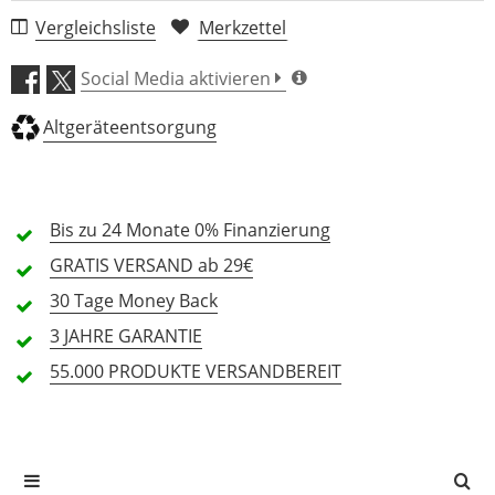
1 Rezension
Vergleichsliste
Merkzettel
5 Sterne
0 Kunden
Social Media aktivieren
4 Sterne
0 Kunden
Altgeräteentsorgung
3 Sterne
0 Kunden
2 Sterne
0 Kunden
1 Sterne
0 Kunden
Bis zu 24 Monate
0% Finanzierung
GRATIS
VERSAND ab 29€
30 Tage
Money Back
Alle Sprachen
3 JAHRE
GARANTIE
55.000 PRODUKTE
VERSANDBEREIT
In deiner Sprache gibt es noch keine Textbewertungen.
Jetzt bewerten