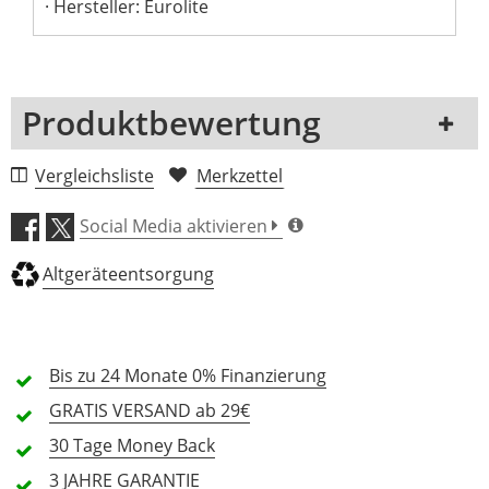
Hersteller: Eurolite
Produktbewertung
1 Rezension
Vergleichsliste
Merkzettel
5 Sterne
0 Kunden
Social Media aktivieren
4 Sterne
0 Kunden
Altgeräteentsorgung
3 Sterne
0 Kunden
2 Sterne
0 Kunden
1 Sterne
0 Kunden
Bis zu 24 Monate
0% Finanzierung
GRATIS
VERSAND ab 29€
30 Tage
Money Back
Alle Sprachen
3 JAHRE
GARANTIE