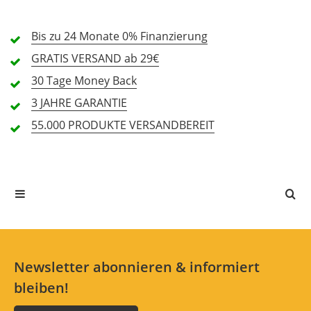
3 Sterne
0 Kunden
Bis zu 24 Monate
0% Finanzierung
2 Sterne
0 Kunden
GRATIS
VERSAND ab 29€
1 Sterne
0 Kunden
30 Tage
Money Back
3 JAHRE
GARANTIE
55.000 PRODUKTE
VERSANDBEREIT
Alle Sprachen
In deiner Sprache gibt es noch keine Textbewertungen.
Jetzt bewerten
Newsletter abonnieren & informiert
bleiben!