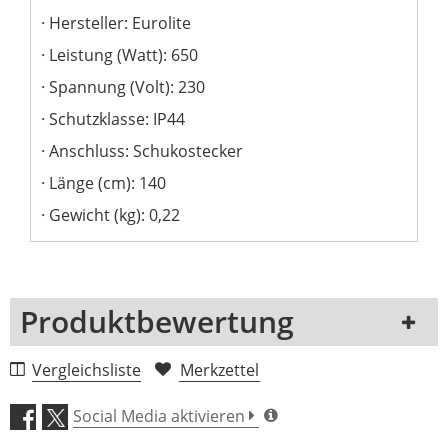
Hersteller: Eurolite
Leistung (Watt): 650
Spannung (Volt): 230
Schutzklasse: IP44
Anschluss: Schukostecker
Länge (cm): 140
Gewicht (kg): 0,22
Produktbewertung
1 Rezension
Vergleichsliste
Merkzettel
5 Sterne
0 Kunden
Social Media aktivieren
4 Sterne
0 Kunden