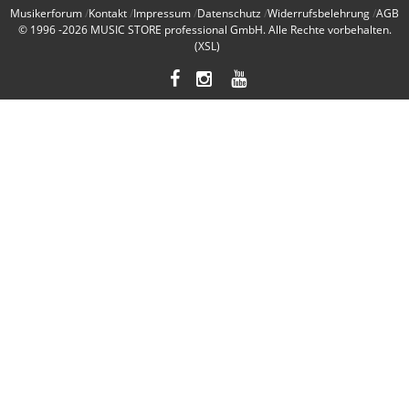
Musikerforum
Kontakt
Impressum
Datenschutz
Widerrufsbelehrung
AGB
© 1996 -2026
MUSIC STORE professional GmbH
. Alle Rechte vorbehalten.
(XSL)