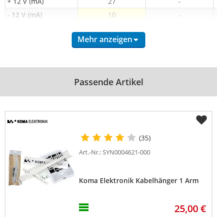
+ 12 V (mA)
27
-
- 12 V (mA)
10
-
Mehr anzeigen
Passende Artikel
(35)
Art.-Nr.: SYN0004621-000
Koma Elektronik Kabelhänger 1 Arm
25,00 €