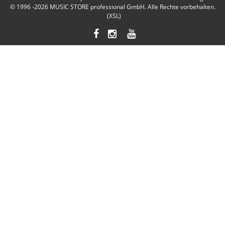
© 1996 -2026
MUSIC STORE professional GmbH
. Alle Rechte vorbehalten.
(XSL)