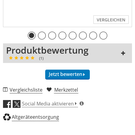
VERGLEICHEN
Produktbewertung
(1)
Jetzt bewerten
1 Rezension
Vergleichsliste
Merkzettel
5 Sterne
1 Kunden
Social Media aktivieren
4 Sterne
0 Kunden
Altgeräteentsorgung
3 Sterne
0 Kunden
2 Sterne
0 Kunden