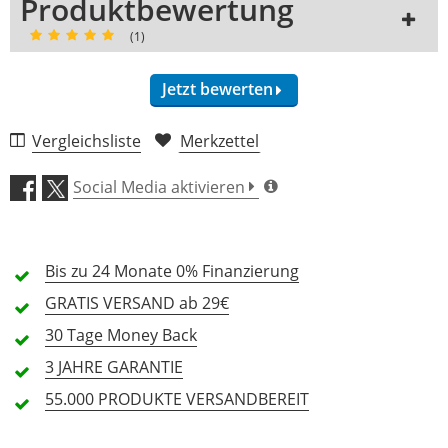
Produktbewertung
(1)
Jetzt bewerten
1 Rezension
Vergleichsliste
Merkzettel
5 Sterne
1 Kunden
Social Media aktivieren
4 Sterne
0 Kunden
3 Sterne
0 Kunden
Bis zu 24 Monate
0% Finanzierung
2 Sterne
0 Kunden
GRATIS
VERSAND ab 29€
1 Sterne
0 Kunden
30 Tage
Money Back
3 JAHRE
GARANTIE
55.000 PRODUKTE
VERSANDBEREIT
Alle Sprachen