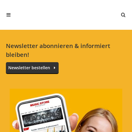
Überraschend gut
Bewertung von:
Mandy
am
2.9.24
Die crystal bowl hat einen wunderbare.
Sound. Liebe diese wohltuende Frequenz
sehr. Ich hatte sie innerhalb von nicht mal 24
Newsletter abonnieren & informiert
Stunden zuhause.
bleiben!
Newsletter bestellen
0 von 0 fanden diese Rezension hilfreich
War diese Rezension hilfreich?
Jetzt bewerten