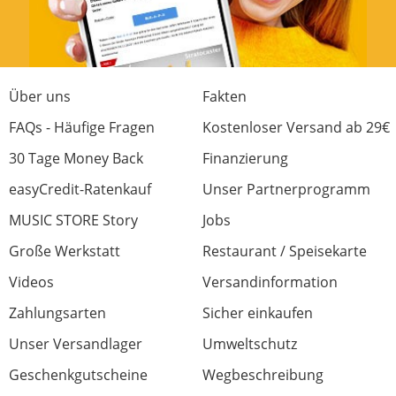
0 von 0 fanden diese Rezension hilfreich
War diese Rezension hilfreich?
Über uns
Fakten
FAQs - Häufige Fragen
Kostenloser Versand ab 29€
Jetzt bewerten
30 Tage Money Back
Finanzierung
easyCredit-Ratenkauf
Unser Partnerprogramm
MUSIC STORE Story
Jobs
Große Werkstatt
Restaurant / Speisekarte
Videos
Versandinformation
Zahlungsarten
Sicher einkaufen
Unser Versandlager
Umweltschutz
Geschenkgutscheine
Wegbeschreibung