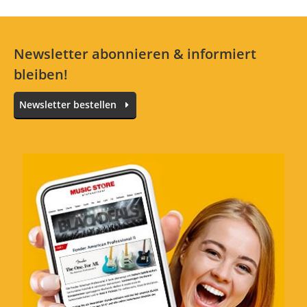
1 Sterne
0 Kunden
Newsletter abonnieren & informiert
bleiben!
Alle Sprachen
Newsletter bestellen
Dubbel plezier
Bewertung von:
Rob's Bass Cafe!
am
21.9.18
Fijne snaren!
Verarbeitung
Klang
Features
Preis/Leistung