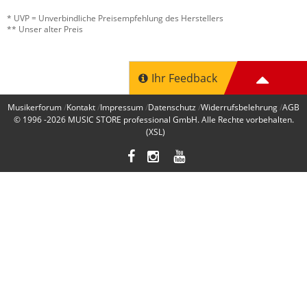
* UVP = Unverbindliche Preisempfehlung des Herstellers
** Unser alter Preis
Ihr Feedback
Musikerforum
Kontakt
Impressum
Datenschutz
Widerrufsbelehrung
AGB
© 1996 -2026
MUSIC STORE professional GmbH
. Alle Rechte vorbehalten.
(XSL)