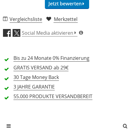
Jetzt bewerten
Vergleichsliste
Merkzettel
Verarbeitung (5,0)
Social Media aktivieren
Klang (5,0)
Bis zu 24 Monate
Features (5,0)
0% Finanzierung
GRATIS
VERSAND ab 29€
Preis/Leistung (5,0)
30 Tage
Money Back
3 JAHRE
GARANTIE
1 Rezension
55.000 PRODUKTE
VERSANDBEREIT
5 Sterne
1 Kunden
4 Sterne
0 Kunden
3 Sterne
0 Kunden
2 Sterne
0 Kunden