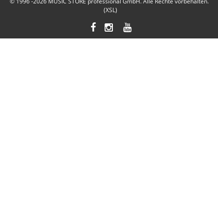
© 1996 -2026
MUSIC STORE professional GmbH
. Alle Rechte vorbehalten.
(XSL)