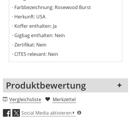
Farbbezeichnung: Rosewood Burst
Herkunft: USA
Koffer enthalten: Ja
Gigbag enthalten: Nein
Zertifikat: Nein
CITES relevant: Nein
Produktbewertung
1 Rezension
Vergleichsliste
Merkzettel
5 Sterne
0 Kunden
Social Media aktivieren
4 Sterne
0 Kunden
3 Sterne
0 Kunden