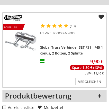
(13)
TOPSELLER!
Art.-Nr.: LIG0003665-000
Global Truss Verbinder SET F31 - F45 1
Konus, 2 Bolzen, 2 Splinte
9,90 €
Spare 1,50 € (13%)
UVP*:
11,40 €
VERGLEICHEN
Produktbewertung
1 Rezension
Vergleichsliste
Merkzettel