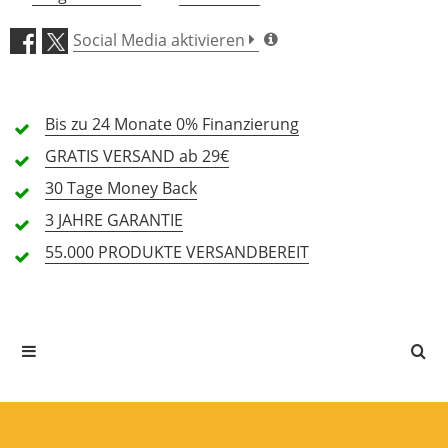
5 Sterne
0 Kunden
Social Media aktivieren
4 Sterne
0 Kunden
3 Sterne
0 Kunden
Bis zu 24 Monate
0% Finanzierung
2 Sterne
0 Kunden
GRATIS
VERSAND ab 29€
1 Sterne
0 Kunden
30 Tage
Money Back
3 JAHRE
GARANTIE
55.000 PRODUKTE
VERSANDBEREIT
Alle Sprachen
In deiner Sprache gibt es noch keine Textbewertungen.
Jetzt bewerten