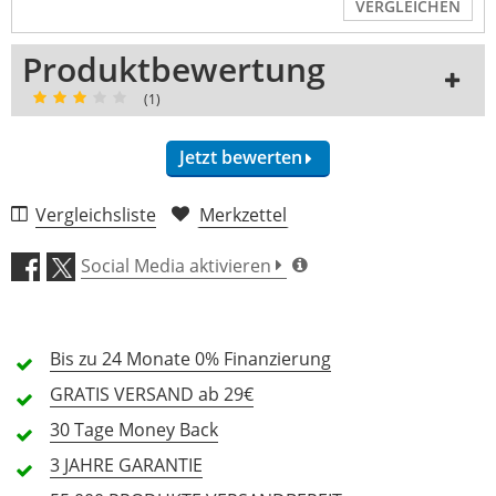
VERGLEICHEN
Produktbewertung
(1)
Jetzt bewerten
1 Rezension
Vergleichsliste
Merkzettel
5 Sterne
0 Kunden
Social Media aktivieren
4 Sterne
0 Kunden
3 Sterne
1 Kunden
Bis zu 24 Monate
0% Finanzierung
2 Sterne
0 Kunden
GRATIS
VERSAND ab 29€
1 Sterne
0 Kunden
30 Tage
Money Back
3 JAHRE
GARANTIE