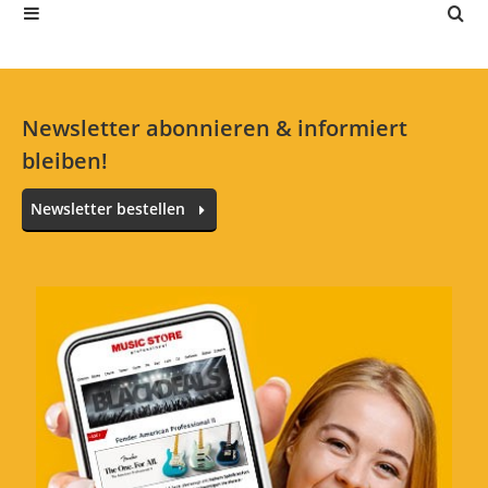
2 Sterne
0 Kunden
1 Sterne
0 Kunden
Newsletter abonnieren & informiert
bleiben!
Alle Sprachen
Newsletter bestellen
Durchschnitt
Bewertung von:
Motzer
am
1.3.20
Auf den ersten Blick lässt die Sorgfalt in der
Verarbeitung zu wünschen übrig
Verarbeitung
Stabilität/Polsterung