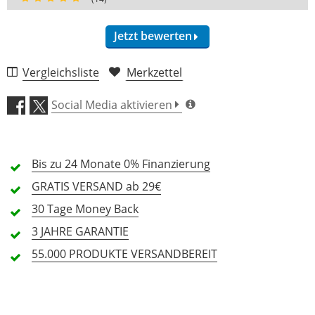
Jetzt bewerten
Vergleichsliste
Merkzettel
Verarbeitung (4,5)
Social Media aktivieren
Stabilität/Polsterung (4,5)
Bis zu 24 Monate
Features (4,2)
0% Finanzierung
GRATIS
VERSAND ab 29€
Preis/Leistung (4,5)
30 Tage
Money Back
3 JAHRE
GARANTIE
14 Rezensionen
55.000 PRODUKTE
VERSANDBEREIT
5 Sterne
9 Kunden
4 Sterne
4 Kunden
3 Sterne
1 Kunden