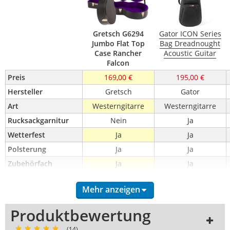
Gretsch G6294
Gator ICON Series
Jumbo Flat Top
Bag Dreadnought
Case Rancher
Acoustic Guitar
Falcon
Preis
169,00 €
195,00 €
Hersteller
Gretsch
Gator
Art
Westerngitarre
Westerngitarre
Rucksackgarnitur
Nein
Ja
Wetterfest
Ja
Ja
Polsterung
Ja
Ja
Zubehörfach
Ja
Ja
Besonders stabil
Nein
-
Mehr anzeigen
Produktbewertung
(14)