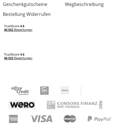
Geschenkgutscheine
Wegbeschreibung
Preis/Leistung
Bestellung Widerrufen
0 von 0 fanden diese Rezension hilfreich
War diese Rezension hilfreich?
Gutes Case
Bewertung von:
Enrico
am
7.10.21
Das Case ist gut verarbeitet. Dicke und
weiche Polsterung. Sieht nach meinem
Geschmack gut aus. Einziger Kritikpunkt: Für
meine Gretsch Rancher Falcon ziemlich eng
"gestrickt". Die Gitarre einfach nur
reinzulegen geht nicht. Gerade im
Zusammenhang mit den schraubbaren
Gurtknöpfen der Gitarre. Ich hoffe, durch die