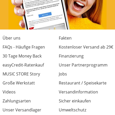
Features
Preis/Leistung
1 von 1 fanden diese Rezension hilfreich
War diese Rezension hilfreich?
Über uns
Fakten
FAQs - Häufige Fragen
Kostenloser Versand ab 29€
30 Tage Money Back
Finanzierung
Schickes Lila
easyCredit-Ratenkauf
Unser Partnerprogramm
Bewertung von:
Heiko
am
24.3.24
MUSIC STORE Story
Jobs
Passt genau
Große Werkstatt
Restaurant / Speisekarte
Videos
Versandinformation
Verarbeitung
Zahlungsarten
Sicher einkaufen
Stabilität/Polsterung
Unser Versandlager
Umweltschutz
Features