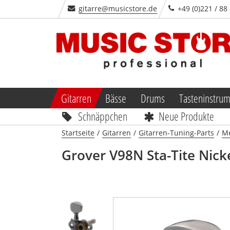
gitarre@musicstore.de
+49 (0)221 / 88
Gitarren
Bässe
Drums
Tasteninstru
Schnäppchen
Neue Produkte
Startseite
/
Gitarren
/
Gitarren-Tuning-Parts
/
Me
Grover
V98N Sta-Tite Nick