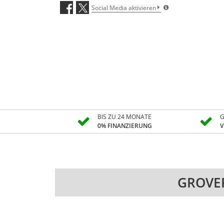
Social Media aktivieren
BIS ZU 24 MONATE
G
0% FINANZIERUNG
V
GROVER 