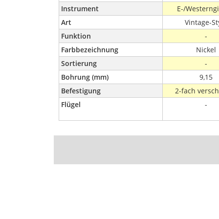
Instrument
E-/Westerngi
Art
Vintage-St
Funktion
-
Farbbezeichnung
Nickel
Sortierung
-
Bohrung (mm)
9,15
Befestigung
2-fach versc
Flügel
-