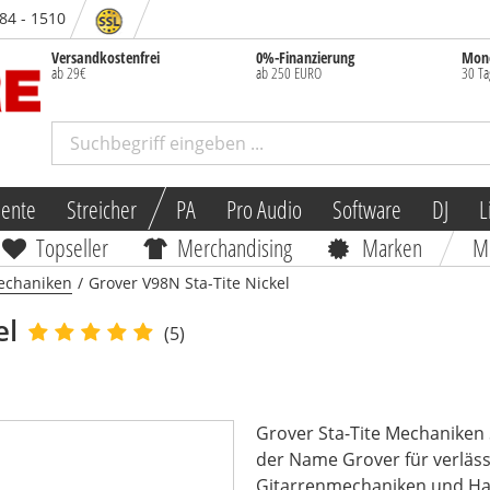
 84 - 1510
Versandkostenfrei
0%-Finanzierung
Mone
ab 29€
ab 250 EURO
30 Ta
mente
Streicher
PA
Pro Audio
Software
DJ
L
Topseller
Merchandising
Marken
M
chaniken
/
Grover V98N Sta-Tite Nickel
el
(5)
Grover Sta-Tite Mechaniken 
der Name Grover für verläss
Gitarrenmechaniken und Har