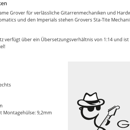
ken
 Name Grover für verlässliche Gitarrenmechaniken und Hard
omatics und den Imperials stehen Grovers Sta-Tite Mechanike
tz verfügt über ein Übersetzungsverhältnis von 1:14 und is
el!
echts
mm
t Montagehülse: 9,2mm