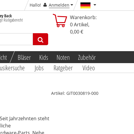
Hallo!
Anmelden
y Back
Warenkorb:
ge Rückgaberecht
0
Artikel,
0,00 €
icht
Bläser
Kids
Noten
Zubehör
usikersuche
Jobs
Ratgeber
Video
Artikel:
GIT0030819-000
Seit Jahrzehnten steht
liche
dware-Parts. Nebe...