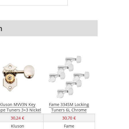
n
Kluson MVV3N Key
Fame 334SM Locking
pe Tuners 3+3 Nickel
Tuners 6L Chrome
30,24 €
30,70 €
Kluson
Fame