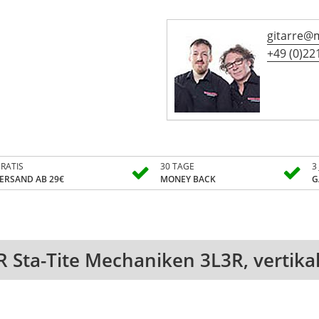
gitarre@
+49 (0)221
RATIS
30 TAGE
3
ERSAND AB 29€
MONEY BACK
G
Sta-Tite Mechaniken 3L3R, vertikal