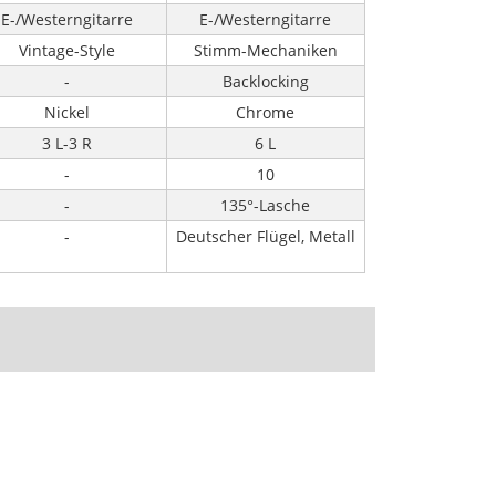
E-/Westerngitarre
E-/Westerngitarre
Vintage-Style
Stimm-Mechaniken
-
Backlocking
Nickel
Chrome
3 L-3 R
6 L
-
10
-
135°-Lasche
-
Deutscher Flügel, Metall