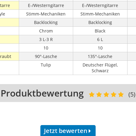
tarre
E-/Westerngitarre
E-/Westerngitarre
yle
Stimm-Mechaniken
Stimm-Mechaniken
Backlocking
Backlocking
Chrom
Black
3 L-3 R
6 L
10
10
hraubt
90°-Lasche
135°-Lasche
Tulip
Deutscher Flügel,
Schwarz
Produktbewertung
(5)
Jetzt bewerten