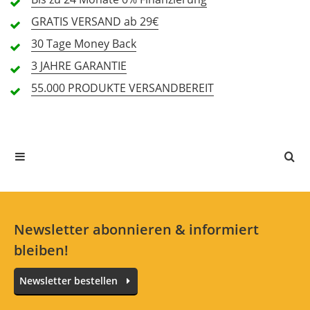
GRATIS
VERSAND ab 29€
2 Rezensionen
30 Tage
Money Back
5 Sterne
2 Kunden
3 JAHRE
GARANTIE
4 Sterne
0 Kunden
55.000 PRODUKTE
VERSANDBEREIT
3 Sterne
0 Kunden
2 Sterne
0 Kunden
1 Sterne
0 Kunden
Alle Sprachen
Newsletter abonnieren & informiert
bleiben!
Arbanschule
Newsletter bestellen
Bewertung von:
Sandra W.
am
5.6.20