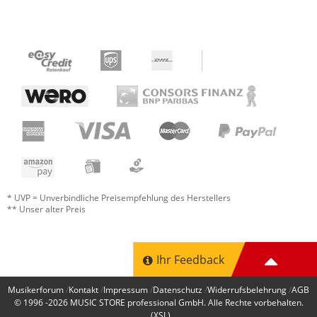
* UVP = Unverbindliche Preisempfehlung des Herstellers
** Unser alter Preis
Ihr Feedback
Musikerforum
Kontakt
Impressum
Datenschutz
Widerrufsbelehrung
AGB
© 1996 -2026
MUSIC STORE professional GmbH
. Alle Rechte vorbehalten.
(XSL)