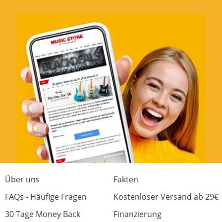
Sehr umfassendes Werk, übersichtlicher
Übungsaufbau
Kompetenz
Lernfaktor
Preis/Leistung
0 von 0 fanden diese Rezension hilfreich
War diese Rezension hilfreich?
Jetzt bewerten
Über uns
Fakten
FAQs - Häufige Fragen
Kostenloser Versand ab 29€
30 Tage Money Back
Finanzierung