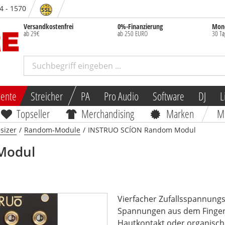
84 - 1570
Versandkostenfrei
0%-Finanzierung
Mone
ab 29€
ab 250 EURO
30 Ta
mente
Streicher
PA
Pro Audio
Software
DJ
L
Topseller
Merchandising
Marken
M
sizer
/
Random-Module
/
INSTRUO SCÍON Random Modul
Modul
Vierfacher Zufallsspannung
Spannungen aus dem Finger
Hautkontakt oder organisch