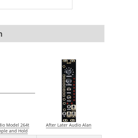
n
dio Model 264t
After Later Audio Alan
ple and Hold