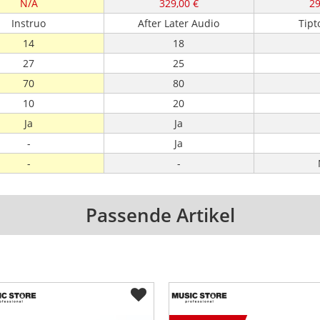
N/A
329,00 €
29
Instruo
After Later Audio
Tipt
14
18
27
25
70
80
10
20
Ja
Ja
-
Ja
-
-
Passende Artikel