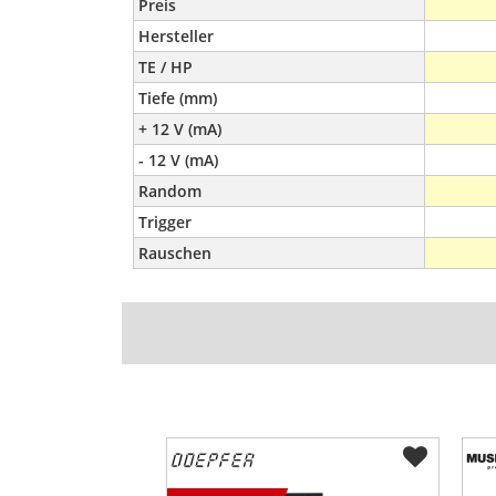
Preis
Hersteller
TE / HP
Tiefe (mm)
+ 12 V (mA)
- 12 V (mA)
Random
Trigger
Rauschen