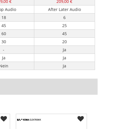
9,00 €
209,00 €
op Audio
After Later Audio
18
6
45
25
60
45
30
20
-
Ja
Ja
Ja
Nein
Ja