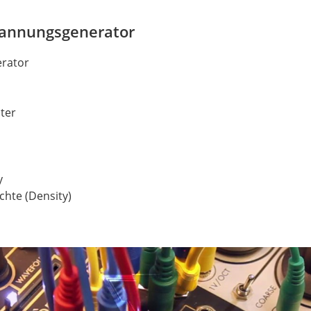
spannungsgenerator
rator
e
iter
y
hte (Density)