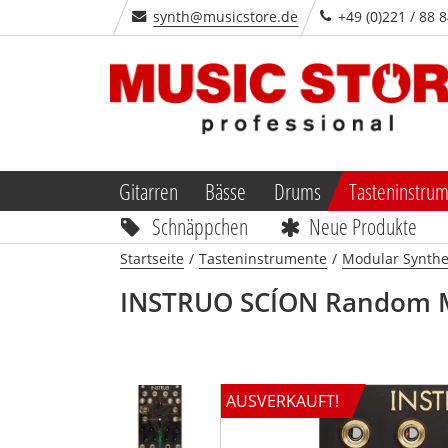
synth@musicstore.de
+49 (0)221 / 88 
Gitarren
Bässe
Drums
Tasteninstru
Schnäppchen
Neue Produkte
Startseite
/
Tasteninstrumente
/
Modular Synthe
INSTRUO SCÍON Random 
AUSVERKAUFT!