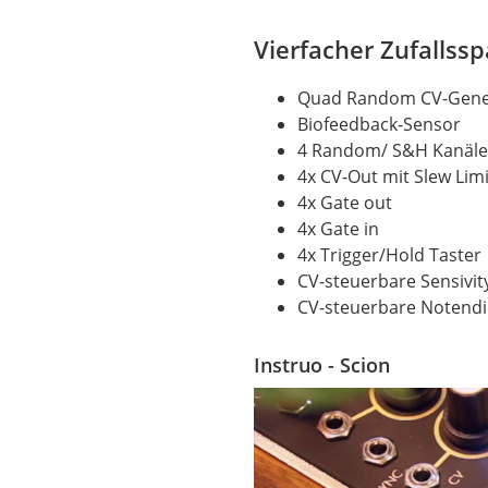
Vierfacher Zufalls
Quad
Random
CV-Gene
Biofeedback-Sensor
4 Random/ S&H Kanäl
4x CV-Out mit Slew Lim
4x
Gate
out
4x
Gate
in
4x Trigger/Hold Taster
CV-steuerbare Sensivit
CV-steuerbare Notendic
Instruo - Scion