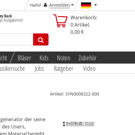
Hallo!
Anmelden
y Back
Warenkorb:
ge Rückgaberecht
0
Artikel,
0,00 €
icht
Bläser
Kids
Noten
Zubehör
usikersuche
Jobs
Ratgeber
Video
Artikel:
SYN0008322-000
sgenerator der seine
 des Users,
em Material bezieht.