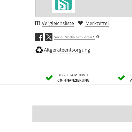
Vergleichsliste
Merkzettel
Social Media aktivieren
Altgeräteentsorgung
BIS ZU 24 MONATE
G
0% FINANZIERUNG
V