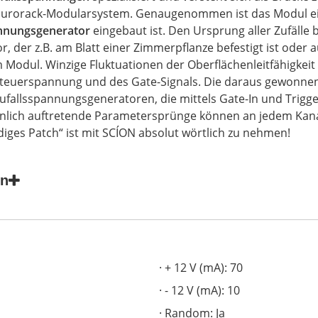
Eurorack-Modularsystem. Genaugenommen ist das Modul e
annungsgenerator
eingebaut ist. Den Ursprung aller Zufälle
r, der
z.B.
am Blatt einer Zimmerpflanze
befestigt
ist oder 
m Modul. Winzige Fluktuationen der Oberflächenleitfähigkeit
Steuerspannung und des Gate-Signals. Die daraus gewonn
 Zufallsspannungsgeneratoren, die mittels Gate-In und
Trigg
inlich auftretende Parametersprünge können an jedem Kanal
diges Patch“ ist mit SCÍON absolut wörtlich zu nehmen!
en
+ 12 V (mA): 70
- 12 V (mA): 10
Random: Ja