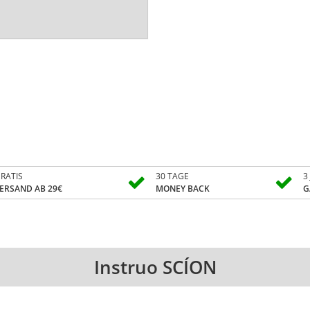
RATIS
30 TAGE
3
ERSAND AB 29€
MONEY BACK
G
Instruo SCÍON