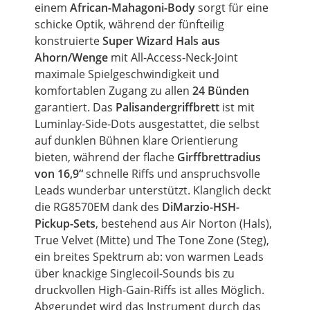
einem
African-Mahagoni-Body
sorgt für eine
schicke Optik, während der fünfteilig
konstruierte
Super Wizard Hals aus
Ahorn/Wenge
mit All-Access-Neck-Joint
maximale Spielgeschwindigkeit und
komfortablen Zugang zu allen
24 Bünden
garantiert. Das
Palisandergriffbrett
ist mit
Luminlay-Side-Dots ausgestattet, die selbst
auf dunklen Bühnen klare Orientierung
bieten, während der flache
Girffbrettradius
von 16,9“
schnelle Riffs und anspruchsvolle
Leads wunderbar unterstützt. Klanglich deckt
die RG8570EM dank des
DiMarzio-HSH-
Pickup-Sets
, bestehend aus Air Norton (Hals),
True
Velvet
(Mitte) und The
Tone
Zone (Steg),
ein breites Spektrum ab: von warmen Leads
über knackige Singlecoil-Sounds bis zu
druckvollen High-Gain-Riffs ist alles Möglich.
Abgerundet wird das Instrument durch das