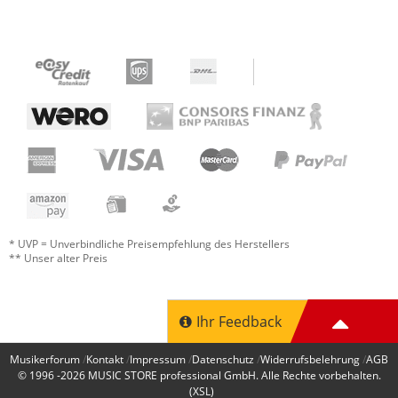
* UVP = Unverbindliche Preisempfehlung des Herstellers
** Unser alter Preis
Ihr Feedback
Musikerforum
Kontakt
Impressum
Datenschutz
Widerrufsbelehrung
AGB
© 1996 -2026
MUSIC STORE professional GmbH
. Alle Rechte vorbehalten.
(XSL)