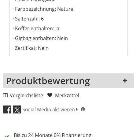
Farbbezeichnung: Natural
Saitenzahl: 6
Koffer enthalten: Ja
Gigbag enthalten: Nein
Zertifikat: Nein
Produktbewertung
1 Rezension
Vergleichsliste
Merkzettel
5 Sterne
0 Kunden
Social Media aktivieren
4 Sterne
0 Kunden
3 Sterne
0 Kunden
Bis zu 24 Monate
0% Finanzierung
2 Sterne
0 Kunden