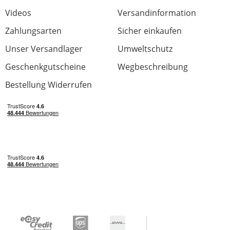
Preis/Leistung
Videos
Versandinformation
0 von 0 fanden diese Rezension hilfreich
Zahlungsarten
War diese Rezension hilfreich?
Sicher einkaufen
Unser Versandlager
Umweltschutz
Geschenkgutscheine
Wegbeschreibung
Bestellung Widerrufen
Wirklich guter, präziser VCO
Bewertung von:
MM
am
6.11.15
Ein wirklich sehr guter "standard" Vco, der
leider zwar keinen Regler für manuelles PWM
hat, aber in allen Bereichen sehr gut klingt.
Sine ist mir teilweise ein wenig zu unsauber,
aber Swa und Pulse klingen kräftig. Fast
identisch mit meinem SSF Spectrum, was die
Grundwellenformen angeht. Letzterer bietet