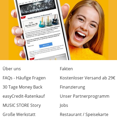
Mein Lieblings-OSC
Bewertung von:
eelec
am
30.5.17
Ich liebe den Sound des Oszillators. Aber
auch die Möglichkeiten sind für diesen Preis
wirklich attraktiv. Zu diesem Modul habe ich
mir noch ein Dixie II+ bestellt. Damit sollte
das System ausreichend Sound machen!
Über uns
Fakten
FAQs - Häufige Fragen
Kostenloser Versand ab 29€
Sound
30 Tage Money Back
Finanzierung
Features
easyCredit-Ratenkauf
Unser Partnerprogramm
Bedienung
MUSIC STORE Story
Jobs
Verarbeitung
Große Werkstatt
Restaurant / Speisekarte