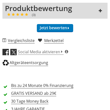
Produktbewertung
(3)
Jetzt bewerten
3 Rezensionen
Vergleichsliste
Merkzettel
5 Sterne
3 Kunden
Social Media aktivieren
4 Sterne
0 Kunden
Altgeräteentsorgung
3 Sterne
0 Kunden
2 Sterne
0 Kunden
1 Sterne
0 Kunden
Bis zu 24 Monate
0% Finanzierung
GRATIS
VERSAND ab 29€
30 Tage
Money Back
Alle Sprachen
3 JAHRE
GARANTIE