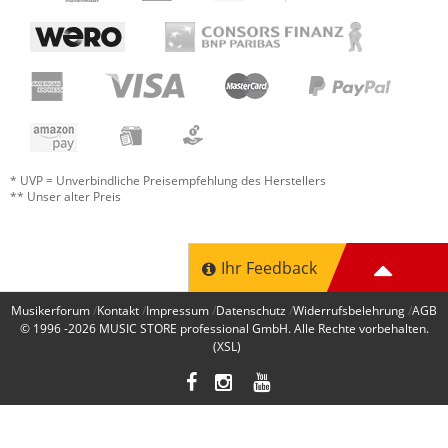
noch etwas mehr und eine clevere
BEdienung, verbraucht aber auch mehr TE.
Sound
Features
Bedienung
* UVP = Unverbindliche Preisempfehlung des Herstellers
** Unser alter Preis
Verarbeitung
Preis/Leistung
0 von 0 fanden diese Rezension hilfreich
Ihr Feedback
War diese Rezension hilfreich?
Musikerforum
Kontakt
Impressum
Datenschutz
Widerrufsbelehrung
AGB
© 1996 -2026
MUSIC STORE professional GmbH
. Alle Rechte vorbehalten.
(XSL)
Jetzt bewerten