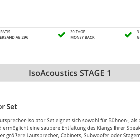
RATIS
30 TAGE
3
ERSAND AB 29€
MONEY BACK
G
IsoAcoustics STAGE 1
or Set
utsprecher-Isolator Set eignet sich sowohl für Bühnen-, a
 ermöglicht eine saubere Entfaltung des Klangs Ihrer Speak
r größere Lautsprecher, Cabinets, Subwoofer oder Stagemon