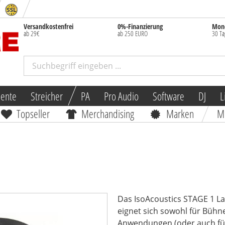
Versandkostenfrei
0%-Finanzierung
Mone
ab 29€
ab 250 EURO
30 Ta
mente
Streicher
PA
Pro Audio
Software
DJ
L
Topseller
Merchandising
Marken
M
Das IsoAcoustics STAGE 1 La
eignet sich sowohl für Bühne
Anwendungen (oder auch für 