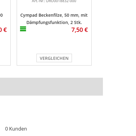
Art.-Nr.: DRU0018832-000
Art.-Nr.: DR
00
Cympad Beckenfilze, 50 mm, mit
Meinl Becken
Dämpfungsfunktion, 2 Stk.
0 €
7,50 €
VERGLEICHEN
VERGL
0 Kunden