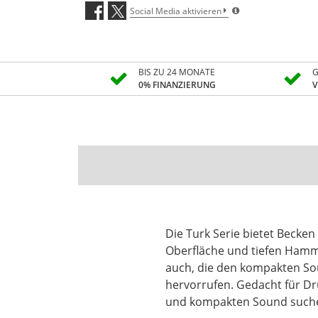
Social Media aktivieren
BIS ZU 24 MONATE
G
0% FINANZIERUNG
V
Die Turk Serie bietet Becke
Oberton-Spektrum nicht verzi
Oberfläche und tiefen Hamm
geeignet für Jazz, Rock und
auch, die den kompakten So
hervorrufen. Gedacht für D
und kompakten Sound suchen