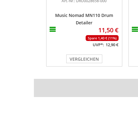
Art.-Nr.: DRU0028658-000
Music Nomad MN110 Drum
Detailer
11,50 €
Spare 1,40 € (11%)
UVP*:
12,90 €
VERGLEICHEN