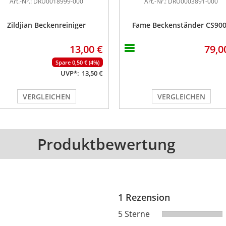
Art.-Nr.: DRU0018999-000
Art.-Nr.: DRU0003891-000
Zildjian Beckenreiniger
Fame Beckenständer CS90
13,00 €
79,0
Spare 0,50 € (4%)
UVP*:
13,50 €
VERGLEICHEN
VERGLEICHEN
Produktbewertung
1 Rezension
5 Sterne