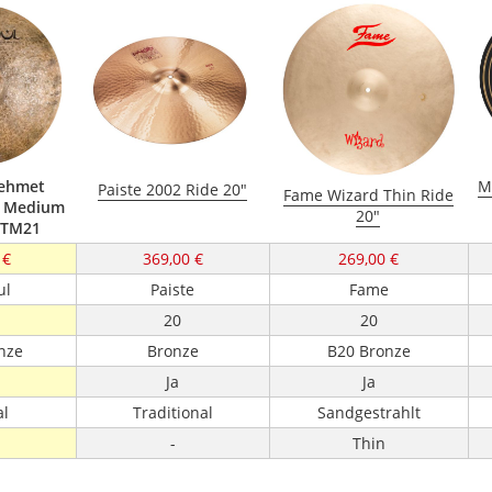
Mehmet
M
Paiste 2002 Ride 20"
Fame Wizard Thin Ride
k Medium
20"
 RTM21
 €
369,00 €
269,00 €
ul
Paiste
Fame
20
20
nze
Bronze
B20 Bronze
Ja
Ja
al
Traditional
Sandgestrahlt
-
Thin