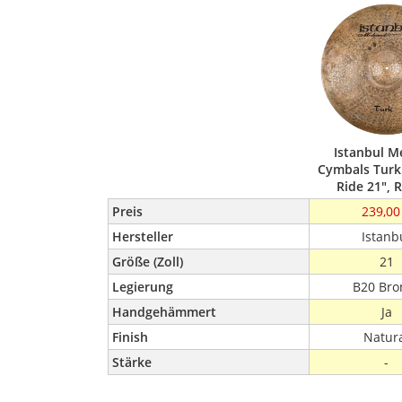
Istanbul 
Cymbals Tur
Ride 21",
Preis
239,00
Hersteller
Istanb
Größe (Zoll)
21
Legierung
B20 Bro
Handgehämmert
Ja
Finish
Natur
Stärke
-