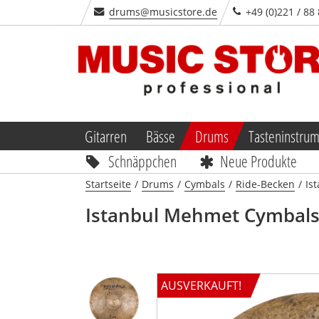
drums@musicstore.de
+49 (0)221 / 88
Gitarren
Bässe
Drums
Tasteninstru
Schnäppchen
Neue Produkte
Startseite
/
Drums
/
Cymbals
/
Ride-Becken
/
Is
Istanbul Mehmet Cymbal
AUSVERKAUFT!