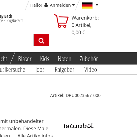
Hallo!
Anmelden
y Back
Warenkorb:
ge Rückgaberecht
0
Artikel,
0,00 €
icht
Bläser
Kids
Noten
Zubehör
usikersuche
Jobs
Ratgeber
Video
Artikel:
DRU0023567-000
n mit unbehandelter
mermalen. Diese Male
ten ...
Alle Artikelinfos