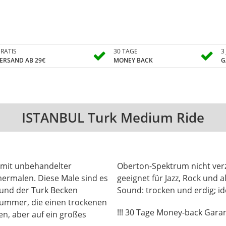
RATIS
30 TAGE
3
ERSAND AB 29€
MONEY BACK
G
ISTANBUL Turk Medium Ride
n mit unbehandelter
chten wollen. Super
ermalen. Diese Male sind es
 allem was dazwischen liegt.
und der Turk Becken
Sound: trocken und erdig; ide
rummer, die einen trockenen
!!! 30 Tage Money-back Garant
, aber auf ein großes