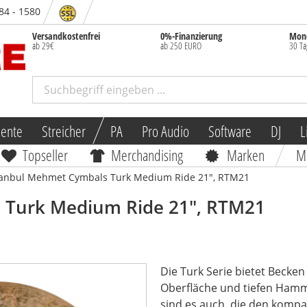
 84 - 1580
Versandkostenfrei
0%-Finanzierung
Mone
ab 29€
ab 250 EURO
30 Ta
mente
Streicher
PA
Pro Audio
Software
DJ
L
Topseller
Merchandising
Marken
M
tanbul Mehmet Cymbals Turk Medium Ride 21", RTM21
s
Turk Medium Ride 21", RTM21
Die Turk Serie bietet Becke
Oberfläche und tiefen Ham
sind es auch, die den kompak