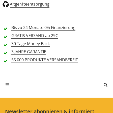
Altgeräteentsorgung
3 Sterne
0 Kunden
2 Sterne
0 Kunden
1 Sterne
0 Kunden
Bis zu 24 Monate
0% Finanzierung
GRATIS
VERSAND ab 29€
30 Tage
Money Back
Alle Sprachen
3 JAHRE
GARANTIE
55.000 PRODUKTE
VERSANDBEREIT
In deiner Sprache gibt es noch keine Textbewertungen.
Jetzt bewerten
Newsletter abonnieren & informiert