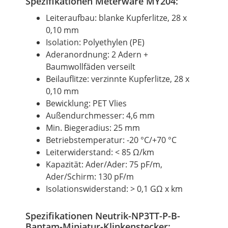
Spezifikationen Meterware MY204:
Leiteraufbau: blanke Kupferlitze, 28 x
0,10 mm
Isolation: Polyethylen (PE)
Aderanordnung: 2 Adern +
Baumwollfäden verseilt
Beilauflitze: verzinnte Kupferlitze, 28 x
0,10 mm
Bewicklung: PET Vlies
Außendurchmesser: 4,6 mm
Min. Biegeradius: 25 mm
Betriebstemperatur: -20 °C/+70 °C
Leiterwiderstand: < 85 Ω/km
Kapazität: Ader/Ader: 75 pF/m,
Ader/Schirm: 130 pF/m
Isolationswiderstand: > 0,1 GΩ x km
Spezifikationen Neutrik-NP3TT-P-B-
Bantam-Miniatur-Klinkenstecker: