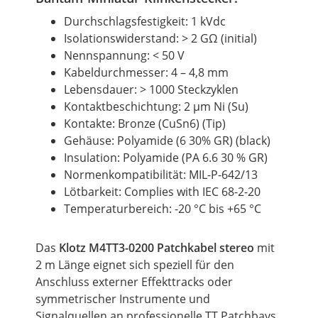
Durchschlagsfestigkeit: 1 kVdc
Isolationswiderstand: > 2 GΩ (initial)
Nennspannung: < 50 V
Kabeldurchmesser: 4 – 4,8 mm
Lebensdauer: > 1000 Steckzyklen
Kontaktbeschichtung: 2 µm Ni (Su)
Kontakte: Bronze (CuSn6) (Tip)
Gehäuse: Polyamide (6 30% GR) (black)
Insulation: Polyamide (PA 6.6 30 % GR)
Normenkompatibilität: MIL-P-642/13
Lötbarkeit: Complies with IEC 68-2-20
Temperaturbereich: -20 °C bis +65 °C
Das
Klotz M4TT3-0200 Patchkabel stereo
mit
2 m Länge eignet sich speziell für den
Anschluss externer Effekttracks oder
symmetrischer Instrumente und
Signalquellen an professionelle TT Patchbays.