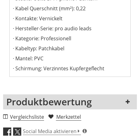
Kabel Querschnitt (mm²): 0,22
Kontakte: Vernickelt
Hersteller-Serie: pro audio leads
Kategorie: Professionell
Kabeltyp: Patchkabel
Mantel: PVC
Schirmung: Verzinntes Kupfergeflecht
Produktbewertung
1 Rezension
Vergleichsliste
Merkzettel
5 Sterne
0 Kunden
Social Media aktivieren
4 Sterne
0 Kunden