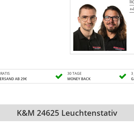
l
+4
RATIS
30 TAGE
3
ERSAND AB 29€
MONEY BACK
G
K&M 24625 Leuchtenstativ