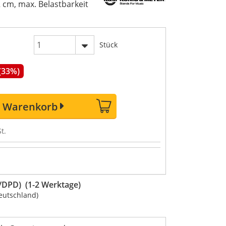
 cm, max. Belastbarkeit
Stück
 (33%)
n Warenkorb
t.
DPD) (1-2 Werktage)
eutschland)