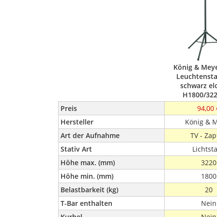
König & Mey
Leuchtenstat
schwarz elo
H1800/32
Preis
94,00 
Hersteller
König & 
Art der Aufnahme
TV - Zap
Stativ Art
Lichtsta
Höhe max. (mm)
3220
Höhe min. (mm)
1800
Belastbarkeit (kg)
20
T-Bar enthalten
Nein
Kurbel
Nein