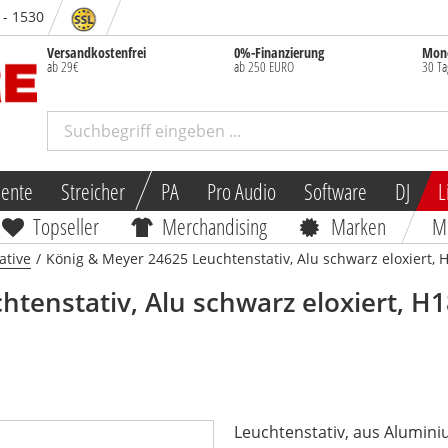
 - 1530
Versandkostenfrei
0%-Finanzierung
Mone
ab 29€
ab 250 EURO
30 Ta
mente
Streicher
PA
Pro Audio
Software
DJ
L
Topseller
Merchandising
Marken
M
ative
/
König & Meyer 24625 Leuchtenstativ, Alu schwarz eloxiert
htenstativ, Alu schwarz eloxiert,
Leuchtenstativ, aus Alumini