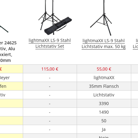
lightmaXX LS-9 Stahl
lightmaXX LS-9 Stahl
l
er 24625
Lichtstativ Set
Lichtstativ max. 50 kg
Li
iv, Alu
xiert,
20mm
€
115,00 €
55,00 €
Meyer
-
lightmaXX
fen
-
35mm Flansch
tiv
-
Lichtstativ
-
3390
-
1490
-
50
-
Ja
-
Nein