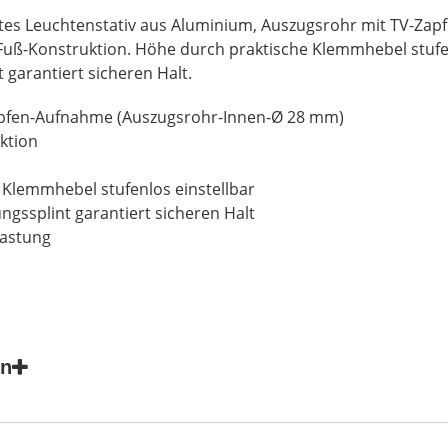
htes Leuchtenstativ aus Aluminium, Auszugsrohr mit TV-Za
uß-Konstruktion. Höhe durch praktische Klemmhebel stufenl
 garantiert sicheren Halt.
apfen-Aufnahme (Auszugsrohr-Innen-Ø 28 mm)
ktion
 Klemmhebel stufenlos einstellbar
ungssplint garantiert sicheren Halt
lastung
en