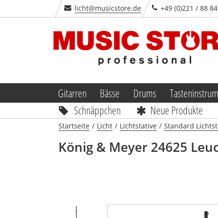
licht@musicstore.de
+49 (0)221 / 88 84
Gitarren
Bässe
Drums
Tasteninstru
Schnäppchen
Neue Produkte
Startseite
/
Licht
/
Lichtstative
/
Standard Lichtst
König & Meyer
24625 Leuc