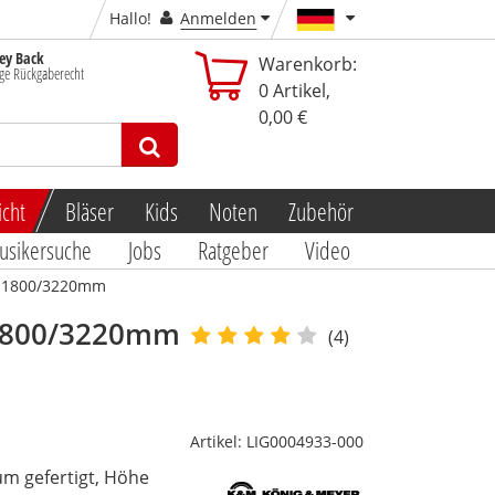
Hallo!
Anmelden
y Back
Warenkorb:
ge Rückgaberecht
0
Artikel,
0,00 €
icht
Bläser
Kids
Noten
Zubehör
usikersuche
Jobs
Ratgeber
Video
, H1800/3220mm
 H1800/3220mm
(4)
Artikel:
LIG0004933-000
um gefertigt, Höhe