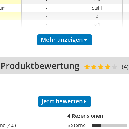
ium
-
Stahl
-
2
-
8,4
Mehr anzeigen
Produktbewertung
(4)
Jetzt bewerten
4 Rezensionen
ng (4,0)
5 Sterne