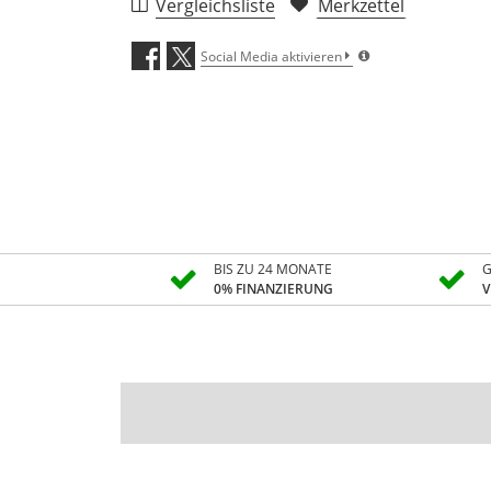
Vergleichsliste
Merkzettel
Social Media aktivieren
BIS ZU 24 MONATE
G
0% FINANZIERUNG
V