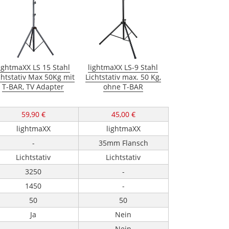
ightmaXX LS 15 Stahl
lightmaXX LS-9 Stahl
chtstativ Max 50Kg mit
Lichtstativ max. 50 Kg,
T-BAR, TV Adapter
ohne T-BAR
59,90 €
45,00 €
lightmaXX
lightmaXX
-
35mm Flansch
Lichtstativ
Lichtstativ
3250
-
1450
-
50
50
Ja
Nein
-
Nein