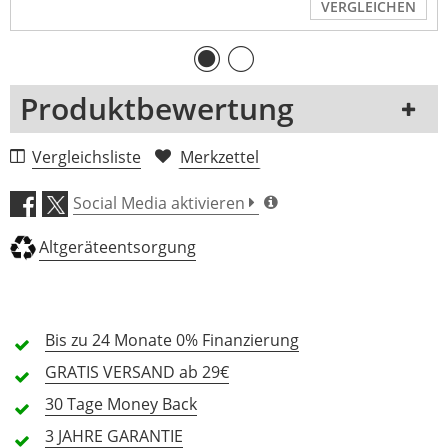
VERGLEICHEN
Produktbewertung
1 Rezension
Vergleichsliste
Merkzettel
5 Sterne
0 Kunden
Social Media aktivieren
4 Sterne
0 Kunden
Altgeräteentsorgung
3 Sterne
0 Kunden
2 Sterne
0 Kunden
1 Sterne
0 Kunden
Bis zu 24 Monate
0% Finanzierung
GRATIS
VERSAND ab 29€
30 Tage
Money Back
Alle Sprachen
3 JAHRE
GARANTIE